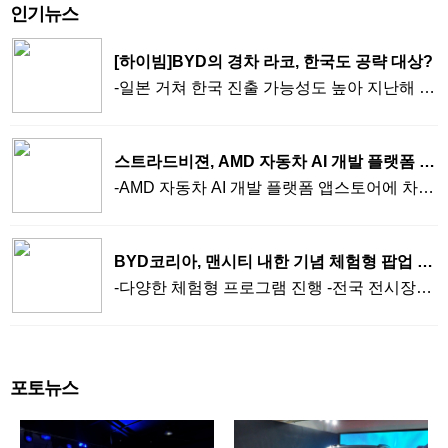
인기뉴스
[하이빔]BYD의 경차 라코, 한국도 공략 대상?
-일본 거쳐 한국 진출 가능성도 높아 지난해 재
팬 모빌리티쇼에 등장한 BYD 경승용 BEV 라
코(Racco)가 지난달 일본 시장에 본격 데뷔했
다. 길이 3,395㎜, 너비 1,475㎜, 높이 1,800㎜
스트라드비젼, AMD 자동차 AI 개발 플랫폼 공
톨보이 스타일의 경차로 정확히 일본 경차 크
식 등록
-AMD 자동차 AI 개발 플랫폼 앱스토어에 차선
기에 부합하는 동시에 한국 경차 기준도 충분
인식 AI 등록 -완성차·부품사 개발 단계에서 기
히 만족한다. 한국의 경차 기준이 일본보다 다
술 직접 평가 가능 -CES 협력 이어 실제 개발
소 크게 설정돼 있기 때문이다. BYD가 일본 경
플랫폼으로 확대 스트라드비젼은 AMD 자동차
차 시장을 겨냥한 이유는 그만큼 시장 규모가
BYD코리아, 맨시티 내한 기념 체험형 팝업 운
AI 개발 플랫폼인 RAVE2 앱스토어에 AI 기반
크기 때문이다. 일본 내 전국경자동차협회에
영
-다양한 체험형 프로그램 진행 -전국 전시장에
차선인식 애플리케이션을 등록했다고 31일 밝
따르면 지난해 판매된 신차 453만대 가운데 경
서 참여 이벤트 등 BYD코리아가 BYD의 글로
혔다. 스트라드비젼의 차선인식 애플리케이션
차는 168만,8000대에 이른다. 비중으로만 봐
벌 파트너인 맨체스터 시티 FC(이하 맨시티)의
은 RAVE2 앱스토어를 통해 제공된다. 플랫폼
도 37%에 달할 만큼 높다. 글로벌 시장 관점에
내한을 맞아 체험형 팝업 행사 ‘드라이브 오브
이용자는 별도의 영업 미팅이나 데모 요청 없
서 경차는 당연히 일본 소비자들의 평가를 받
더 챔피언스’를 진행한다고 3일 밝혔다. 본 행
이 소프트웨어를 실행해 성능을 확인할 수 있
는 게 정석이다. 하지만 내연기관은 경쟁력이
포토뉴스
사는 오는 8월5일과 9일 서울월드컵경기장에
다. 회사는 이번 등록으로 전시회 중심의 기술
없다. 일본 기업들의 기술력이 높아서다. 오죽
서 열리는 '2026 쿠팡플레이 시리즈' 경기일에
시연을 넘어 실제 개발 환경에서 고객과 접점
하면 일본은 수입차의 무덤이라는 얘기까지 들
맞춰 진행한다. 드라이브 오브 더 챔피언스는
을 확보하게 됐다고 설명했다. 개발자가 플랫
릴 정도다. 연간 170만대 내외의 한국에서 수