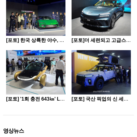
챔피언의 기준으로 만나는 새로운 드라이브를
폼을 사용하는 과정에서 자연스럽게 기술을 경
입차 판매가 30만대에 달할 때 460만대의 일
주제로 한다. 세계적 수준의 축구 클럽 맨시티
험할 수 있어 지속적인 기술 노출 효과를 기대
본 내 수입차 판매는 23만대 가량으로 한국보
의 열정과 BYD의 혁신적인 전동화 기술을 한
하고 있다. 스트라드비젼과 AMD는 그동안 협
다 적다. 그래서 BYD가 주목한 곳이 경승용
공간에서 경험할 수 있도록 기획했다. BYD코
력을 이어왔다. 양사는 CES 2025에서 버설 AI
BEV다. 게다가 일본 소비자들의 반응도 높다.
리아는 팝업 행사장 내 차별화된 체험 프로그
엣지 기반 차량 인식 기술을 공동 시연했으며
HEV보다 BEV의 경제성이 낫다고 판단, 최근
램을 마련함으로써 경기장을 찾은 팬들에게 스
CES 2026에서는 버설 AI 엣지 시리즈 2세대
경승용 BEV 비중이...
[포토] 한국 상륙한 야수, 람
[포토]더 세련되고 고급스럽
페셜 매치 전 색다른 즐거움을 전한다. 동시에
에서 스트라드비젼의 SV넷 멀티 비전을 선보
보르기니 ‘테메라리오’
게, 제네시스 GV60 부분변
BYD 브랜드와 자동차 및 기술을 보다 친숙하
였다. 김준환 스트라드비젼 대표는 "AMD 개발
경
게 경험할 수 있도록 한다는 방침이다. 팝업 현
플랫폼 등록으로 완성차 업체와 부품사가 개발
장에는 지난 6월 BYD코리아가 국내에 출시한
단계에서 자사 기술을 직접 평가할 수 있는 환
하이브리드 씨라이언 6 DM-i 2대를 전시한다.
경을 마련했다"...
사람들은 차를 자유롭게 살펴보며 BYD의 최
신 전동화 기술과 우수한 상품성을 직접 만날
수 있다. 또 축구를 테마로 씨라이언 6 DM-i의
주요 특성을 색다르게 느낄수 있도록 슈팅 챌
린지 존도 ...
[포토] '1회 충전 643㎞' LG
[포토] 국산 픽업의 신 세계,
엔솔 배터리 품은 태양광 전
KGM 무쏘 EV
기차
영상뉴스