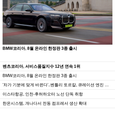
BMW코리아, 8월 온라인 한정판 3종 출시
벤츠코리아, 서비스품질지수 12년 연속 1위
BMW코리아, 8월 온라인 한정판 3종 출시
'차가 기분에 맞게 바뀐다'..벤틀리 토르칼, 큐레이션 엔진 공
개
이스타항공, 인천-후허하오터 노선 단독 취항
한온시스템, 개나다서 전동 컴프레서 생산 확대