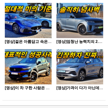
[영상]겉은 아름답고 속은
[영상]엄청난 능력치의 2.7
강하다 - 마세라티 그란투리
억 SUV - 레인지로버 스포
스모 트로페오
츠 SV 에디션 투
[영상]이 차 구한 사람은 성
[영상]가격이 다가 아닌데
골 - 볼보차 XC40 블랙에디
요? 상품성도 너무 좋은데?
션
- BYD 아토 3