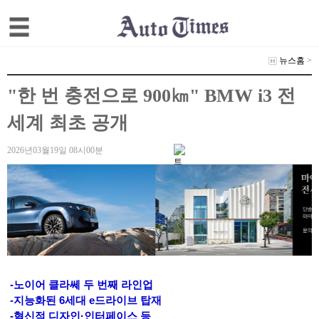
뉴스홈
>
"한 번 충전으로 900㎞" BMW i3 전
세계 최초 공개
2026년03월19일 08시00분
-노이어 클라쎄 두 번째 라인업
-지능화된 6세대 e드라이브 탑재
-혁신적 디자인·인터페이스 등