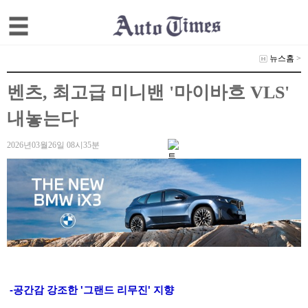
뉴스홈
>
벤츠, 최고급 미니밴 '마이바흐 VLS'
내놓는다
2026년03월26일 08시35분
-공간감 강조한 '그랜드 리무진' 지향