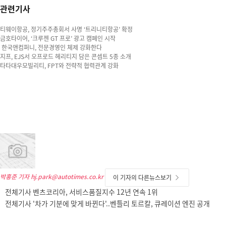
관련기사
티웨이항공, 정기주주총회서 사명 ‘트리니티항공’ 확정
금호타이어, ‘크루젠 GT 프로’ 광고 캠페인 시작
한국앤컴퍼니, 전문경영인 체제 강화한다
지프, EJS서 오프로드 헤리티지 담은 콘셉트 5종 소개
타타대우모빌리티, FPT와 전략적 협력관계 강화
박홍준 기자
hj.park@autotimes.co.kr
이 기자의 다른뉴스보기
전체기사 벤츠코리아, 서비스품질지수 12년 연속 1위
전체기사 '차가 기분에 맞게 바뀐다'..벤틀리 토르칼, 큐레이션 엔진 공개