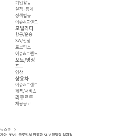
기업활동
실적·통계
정책법규
이슈&트렌드
모빌리티
항공/운송
SW/전장
로보틱스
이슈&트렌드
포토/영상
포토
영상
상용차
이슈&트렌드
제품/서비스
리쿠르트
채용공고
뉴스홈
기아, 'EV9' 글로벌서 전동화 SUV 경쟁력 엄지척