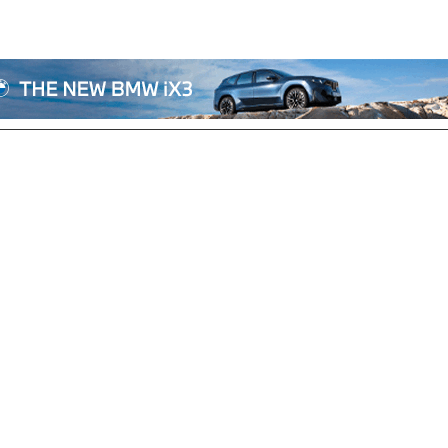
전체기사
기획/칼럼
자동차
산업/정책
모빌리티
포토/영상
상용차
리쿠르트