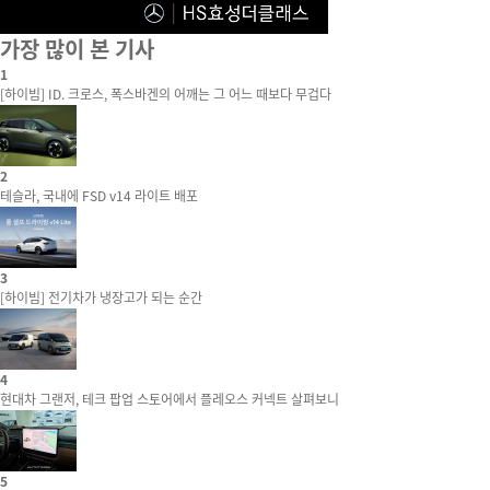
가장 많이 본 기사
1
[하이빔] ID. 크로스, 폭스바겐의 어깨는 그 어느 때보다 무겁다
2
테슬라, 국내에 FSD v14 라이트 배포
3
[하이빔] 전기차가 냉장고가 되는 순간
4
현대차 그랜저, 테크 팝업 스토어에서 플레오스 커넥트 살펴보니
5