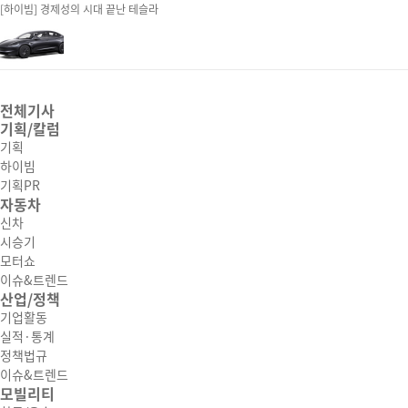
[하이빔] 경제성의 시대 끝난 테슬라
전체기사
기획/칼럼
기획
하이빔
기획PR
자동차
신차
시승기
모터쇼
이슈&트렌드
산업/정책
기업활동
실적·통계
정책법규
이슈&트렌드
모빌리티