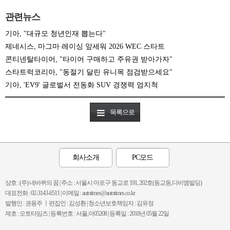
관련뉴스
기아, "대규모 청년인재 뽑는다"
제네시스, 마그마 레이싱 앞세워 2026 WEC 스타트
콘티넨탈타이어, "타이어 구매하고 주유권 받아가자"
스타트럭코리아, "동절기 달린 유니목 점검받으세요"
기아, 'EV9' 글로벌서 전동화 SUV 경쟁력 엄지척
목록으로
회사소개
PC모드
상호 : (주) 네바퀴의 꿈 | 주소 : 서울시 마포구 동교로 191, 202호(동교동,디비엠빌딩)
대표전화 : 02-3143-6511 | 이메일 : autotimes@autotimes.co.kr
발행인 : 권용주 ㅣ편집인 : 김성환 | 청소년보호책임자 : 김유정
제호 : 오토타임즈 | 등록번호 : 서울,아05208 | 등록일 : 2018년 05월 22일