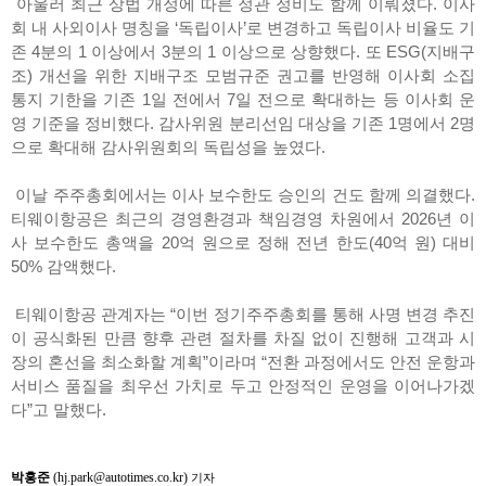
아울러 최근 상법 개정에 따른 정관 정비도 함께 이뤄졌다. 이사
회 내 사외이사 명칭을 ‘독립이사’로 변경하고 독립이사 비율도 기
존 4분의 1 이상에서 3분의 1 이상으로 상향했다. 또 ESG(지배구
조) 개선을 위한 지배구조 모범규준 권고를 반영해 이사회 소집
통지 기한을 기존 1일 전에서 7일 전으로 확대하는 등 이사회 운
영 기준을 정비했다. 감사위원 분리선임 대상을 기존 1명에서 2명
으로 확대해 감사위원회의 독립성을 높였다.
이날 주주총회에서는 이사 보수한도 승인의 건도 함께 의결했다.
티웨이항공은 최근의 경영환경과 책임경영 차원에서 2026년 이
사 보수한도 총액을 20억 원으로 정해 전년 한도(40억 원) 대비
50% 감액했다.
티웨이항공 관계자는 “이번 정기주주총회를 통해 사명 변경 추진
이 공식화된 만큼 향후 관련 절차를 차질 없이 진행해 고객과 시
장의 혼선을 최소화할 계획”이라며 “전환 과정에서도 안전 운항과
서비스 품질을 최우선 가치로 두고 안정적인 운영을 이어나가겠
다”고 말했다.
박홍준
(hj.park@autotimes.co.kr)
기자