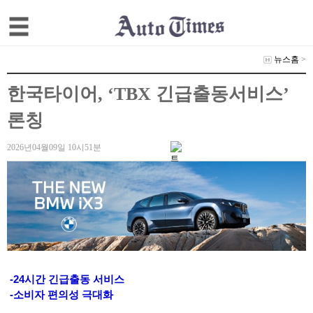
뉴스홈
>
한국타이어, ‘TBX 긴급출동서비스’
론칭
2026년04월09일 10시51분
-24시간 긴급출동 서비스
-소비자 편의성 극대화