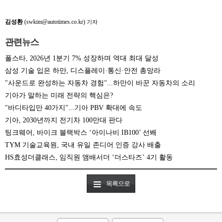
김성환
(swkim@autotimes.co.kr)
기자
관련뉴스
폴스타, 2026년 1분기 7% 성장하며 역대 최대 달성
삼성 기술 입은 하만, 디스플레이·통신·안전 총망라
"사운드로 완성하는 자동차 경험"...하만이 바꾼 자동차의 소리
기아가 말하는 미래 전략의 핵심은?
"바디타입만 40가지"...기아 PBV 확대에 속도
기아, 2030년까지 전기차 100만대 판다
팅크웨어, 바이크 블랙박스 ‘아이나비 IB100’ 선봬
TYM 기술교육원, 국내 유일 존디어 인증 강사 배출
HS효성더클래스, 임직원 앰배서더 ‘더스타즈’ 4기 활동
목록으로