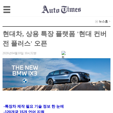
뉴스홈
>
현대차, 상용 특장 플랫폼 '현대 컨버
전 플러스' 오픈
2026년04월10일 10시32분
-특장차 제작 필요 기술 정보 한 눈에
-120개국 15개 언어 지원