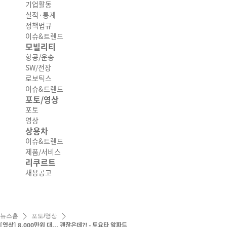
기업활동
실적·통계
정책법규
이슈&트렌드
모빌리티
항공/운송
SW/전장
로보틱스
이슈&트렌드
포토/영상
포토
영상
상용차
이슈&트렌드
제품/서비스
리쿠르트
채용공고
뉴스홈
포토/영상
[영상] 8,000만원 대... 괜찮은데?! - 토요타 알파드