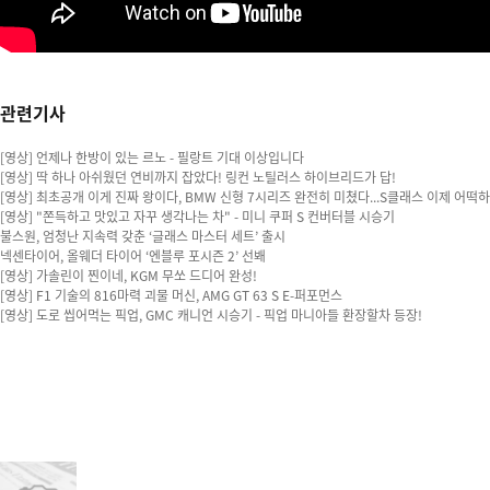
관련기사
[영상] 언제나 한방이 있는 르노 - 필랑트 기대 이상입니다
[영상] 딱 하나 아쉬웠던 연비까지 잡았다! 링컨 노틸러스 하이브리드가 답!
[영상] 최초공개 이게 진짜 왕이다, BMW 신형 7시리즈 완전히 미쳤다...S클래스 이제 어떡
[영상] "쫀득하고 맛있고 자꾸 생각나는 차" - 미니 쿠퍼 S 컨버터블 시승기
불스원, 엄청난 지속력 갖춘 ‘글래스 마스터 세트’ 출시
넥센타이어, 올웨더 타이어 ‘엔블루 포시즌 2’ 선봬
[영상] 가솔린이 찐이네, KGM 무쏘 드디어 완성!
[영상] F1 기술의 816마력 괴물 머신, AMG GT 63 S E-퍼포먼스
[영상] 도로 씹어먹는 픽업, GMC 캐니언 시승기 - 픽업 마니아들 환장할차 등장!