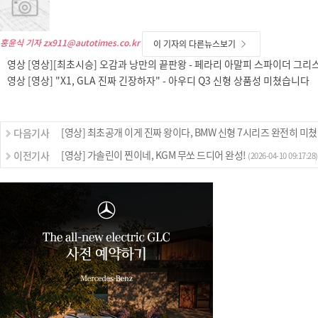
홍윤식 기자
zx911@autotimes.co.kr
이 기자의 다른뉴스보기
영상 [영상][최초시승] 오감과 낭만의 끝판왕 - 페라리 아말피 스파이더 그
영상 [영상] "X1, GLA 진짜 긴장하자" - 아우디 Q3 신형 상품성 미쳤습니다
[영상] 최초공개 이게 진짜 왕이다, BMW 신형 7시리즈 완전히 미
다음기사
[영상] 가솔린이 찐이네, KGM 무쏘 드디어 완성!
이전기사
(2026-04-10 09:17:28)