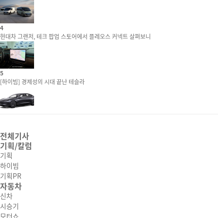
4
현대차 그랜저, 테크 팝업 스토어에서 플레오스 커넥트 살펴보니
5
[하이빔] 경제성의 시대 끝난 테슬라
전체기사
기획/칼럼
기획
하이빔
기획PR
자동차
신차
시승기
모터쇼