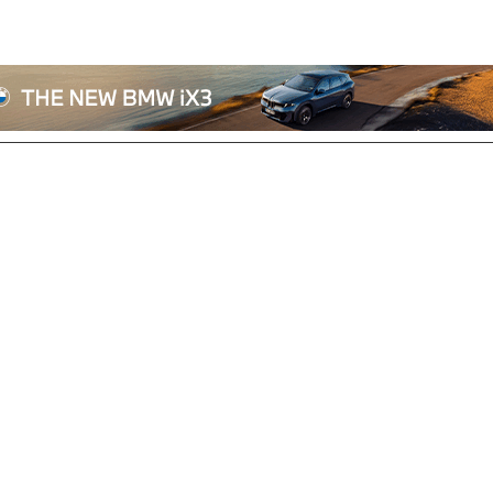
전체기사
기획/칼럼
자동차
산업/정책
모빌리티
포토/영상
상용차
리쿠르트