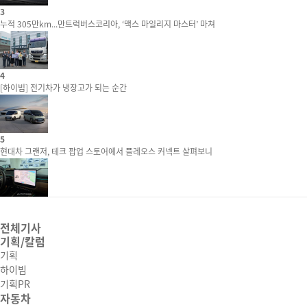
3
누적 305만km...만트럭버스코리아, ‘맥스 마일리지 마스터’ 마쳐
4
[하이빔] 전기차가 냉장고가 되는 순간
5
현대차 그랜저, 테크 팝업 스토어에서 플레오스 커넥트 살펴보니
전체기사
기획/칼럼
기획
하이빔
기획PR
자동차