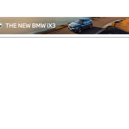
전체기사
기획/칼럼
자동차
산업/정책
모빌리티
포토/영상
상용차
리쿠르트