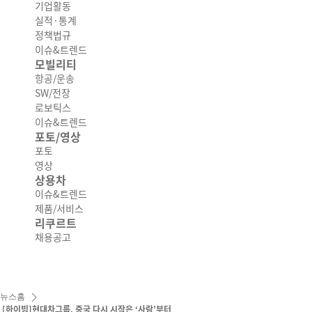
기업활동
실적·통계
정책법규
이슈&트렌드
모빌리티
항공/운송
SW/전장
로보틱스
이슈&트렌드
포토/영상
포토
영상
상용차
이슈&트렌드
제품/서비스
리쿠르트
채용공고
뉴스홈
[하이빔]현대차그룹, 중국 다시 시작은 ‘사람’부터