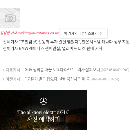
김성환 기자
swkim@autotimes.co.kr
이 기자의 다른뉴스보기
전체기사 "조현범 式 전동화 투자 결실 맺었다", 한온시스템 캐나다 정부 지원
전체기사 BMW 레이디스 챔피언십, 얼리버드 티켓 판매 시작
SUV 정의를 바꾼 토요타 라브4…역사 살펴보니
다음기사
(2026-05-06 09:19:00)
“고유가 발목 잡았다” 4월 국산차 판매 뚝
이전기사
(2026-05-04 18:09:58)