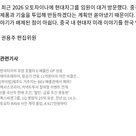
최근 2026 오토차이나에 현대차그룹 임원이 대거 방문했다. 
제품과 기술을 투입해 반등하겠다는 계획만 쏟아냈기 때문이다. 하
야기가 배제된 점이 아쉽다. 중국 내 현대차 미래 이야기를 한국
권용주 편집위원
관련기사
한국타이어 후원 포뮬러 E 베를린 GP 성료
에어프레미아, 항공기 연료 11억원어치 아낀 비결은...
[하이빔]제주도 거주자는 BEV 배출권에서 제외?
렉서스코리아, 커넥트투서 참여형 이벤트 전개
5월 국산차 판매 조건, '할인·금융 조건 총동원'
폭스바겐그룹, 1Q 영업익 25억 유로..전년 比 14.3↓
토요타 RAV4 사전 계약 돌입..4.927만원부터