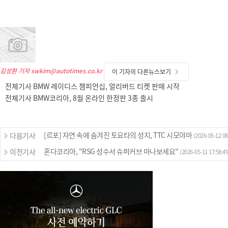
김성환 기자
swkim@autotimes.co.kr
이 기자의 다른뉴스보기
전체기사 BMW 레이디스 챔피언십, 얼리버드 티켓 판매 시작
전체기사 BMW코리아, 8월 온라인 한정판 3종 출시
[르포] 자연 속에 숨겨진 토요타의 성지, TTC 시모야마
다음기사
(2026-05-12 08
혼다코리아, "RSG 성수서 슈퍼커브 마나보세요"
이전기사
(2026-05-11 17:58:49