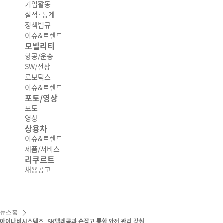
기업활동
실적·통계
정책법규
이슈&트렌드
모빌리티
항공/운송
SW/전장
로보틱스
이슈&트렌드
포토/영상
포토
영상
상용차
이슈&트렌드
제품/서비스
리쿠르트
채용공고
뉴스홈
아이나비시스템즈, SK텔레콤과 손잡고 통합 안전 관리 갖춰