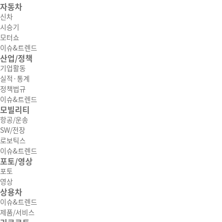
자동차
신차
시승기
모터쇼
이슈&트렌드
산업/정책
기업활동
실적·통계
정책법규
이슈&트렌드
모빌리티
항공/운송
SW/전장
로보틱스
이슈&트렌드
포토/영상
포토
영상
상용차
이슈&트렌드
제품/서비스