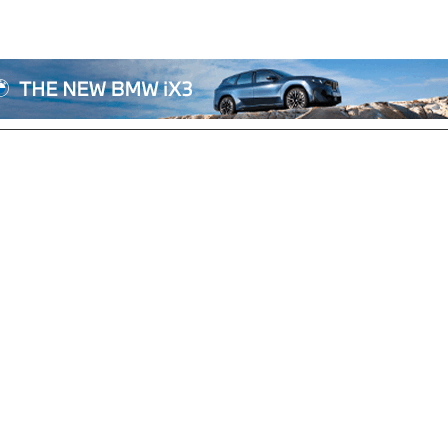
전체기사
기획/칼럼
자동차
산업/정책
모빌리티
포토/영상
상용차
리쿠르트