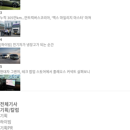
3
누적 305만km...만트럭버스코리아, ‘맥스 마일리지 마스터’ 마쳐
4
[하이빔] 전기차가 냉장고가 되는 순간
5
현대차 그랜저, 테크 팝업 스토어에서 플레오스 커넥트 살펴보니
전체기사
기획/칼럼
기획
하이빔
기획PR