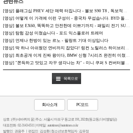
관련뉴스
[영상] 플래그십 PHEV 세단 매력 터집니다 - 볼보 S90 T8 , 독보적인 선택지!
[영상] 어떻게 이 가격에 이런 구성이 - 중국차 무섭습니다. BYD 돌핀 시승기
[영상] 볼보 EX60, 똑똑하고 안전한데 이쁘기까지 - 패밀리 전기 SUV는 무조건 이 차가 답입니다
[영상] 탐험 감성 미쳤습니다 - 포드 익스플로러 트레머
[영상] 언제나 한방이 있는 르노 - 필랑트 기대 이상입니다
[영상] 딱 하나 아쉬웠던 연비까지 잡았다! 링컨 노틸러스 하이브리드가 답!
[영상] 최초공개 이게 진짜 왕이다, BMW 신형 7시리즈 완전히 미쳤다...S클래스 이제 어떡하냐
[영상] "쫀득하고 맛있고 자꾸 생각나는 차" - 미니 쿠퍼 S 컨버터블 시승기
목록으로
회사소개
PC모드
상호 : (주) 네바퀴의 꿈 | 주소 : 서울시 마포구 동교로 191, 202호(동교동,디비엠빌딩)
대표전화 : 02-3143-6511 | 이메일 : autotimes@autotimes.co.kr
발행인 : 권용주 ㅣ편집인 : 김성환 | 청소년보호책임자 : 김유정