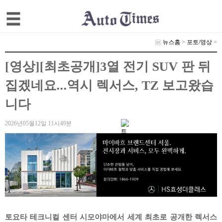
뉴스홈
>
포토/영상
>
[영상][최초공개]3열 전기 SUV 판 뒤
집겠네요...역시 렉서스, TZ 보고왔습
니다
2026년05월12일 11시49분
토요타 테크니컬 센터 시모야마에서 세계 최초로 공개한 렉서스