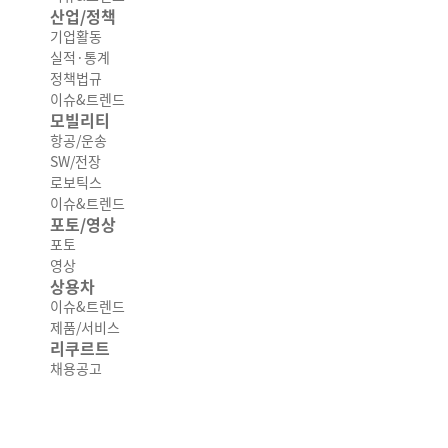
산업/정책
기업활동
실적·통계
정책법규
이슈&트렌드
모빌리티
항공/운송
SW/전장
로보틱스
이슈&트렌드
포토/영상
포토
영상
상용차
이슈&트렌드
제품/서비스
리쿠르트
채용공고