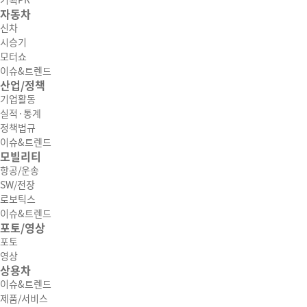
기획PR
자동차
신차
시승기
모터쇼
이슈&트렌드
산업/정책
기업활동
실적·통계
정책법규
이슈&트렌드
모빌리티
항공/운송
SW/전장
로보틱스
이슈&트렌드
포토/영상
포토
영상
상용차
이슈&트렌드
제품/서비스