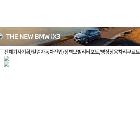
전체기사
기획/칼럼
자동차
산업/정책
모빌리티
포토/영상
상용차
리쿠르트