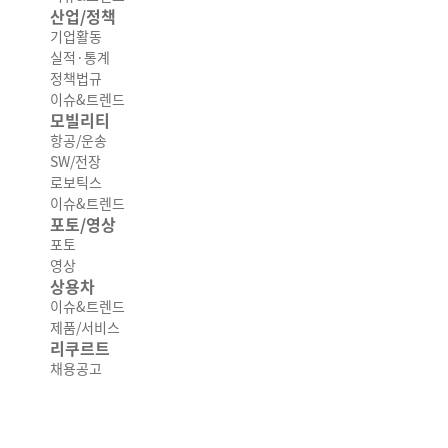
산업/정책
기업활동
실적·통계
정책법규
이슈&트렌드
모빌리티
항공/운송
SW/전장
로보틱스
이슈&트렌드
포토/영상
포토
영상
상용차
이슈&트렌드
제품/서비스
리쿠르트
채용공고