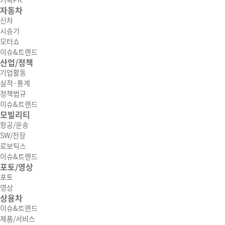
기획PR
자동차
신차
시승기
모터쇼
이슈&트렌드
산업/정책
기업활동
실적·통계
정책법규
이슈&트렌드
모빌리티
항공/운송
SW/전장
로보틱스
이슈&트렌드
포토/영상
포토
영상
상용차
이슈&트렌드
제품/서비스