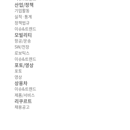
산업/정책
기업활동
실적·통계
정책법규
이슈&트렌드
모빌리티
항공/운송
SW/전장
로보틱스
이슈&트렌드
포토/영상
포토
영상
상용차
이슈&트렌드
제품/서비스
리쿠르트
채용공고