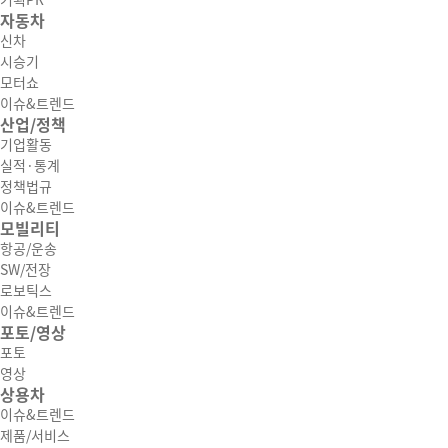
기획PR
자동차
신차
시승기
모터쇼
이슈&트렌드
산업/정책
기업활동
실적·통계
정책법규
이슈&트렌드
모빌리티
항공/운송
SW/전장
로보틱스
이슈&트렌드
포토/영상
포토
영상
상용차
이슈&트렌드
제품/서비스