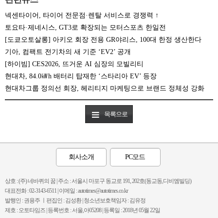
넥센타이어, 타이어 전문점·렌탈 서비스로 경쟁력 ↑
토요타·제네시스, GT3로 확장되는 모터스포츠 한일전
[도쿄오토살롱] 아키오 회장 전용 GR야리스, 100대 한정 생산한다
기아, 컴팩트 전기차의 새 기준 ‘EV2’ 공개
[하이빔] CES2026, 뜨거운 AI 심장의 모빌리티
현대차, 84.0㎾h 배터리 탑재한 ‘스타리아 EV’ 등장
현대차그룹 정의선 회장, 헤리티지 마케팅으로 브랜드 정체성 강화
목록으로
회사소개
PC모드
상호 : (주) 네바퀴의 꿈 | 주소 : 서울시 마포구 동교로 191, 202호(동교동,디비엠빌딩)
대표전화 : 02-3143-6511 | 이메일 : autotimes@autotimes.co.kr
발행인 : 권용주 ㅣ편집인 : 김성환 | 청소년보호책임자 : 김유정
제호 : 오토타임즈 | 등록번호 : 서울,아05208 | 등록일 : 2018년 05월 22일