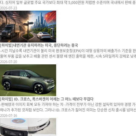
다. 심지어 일부 글로벌 주요 국가보다 최대 약 5,000만원 저렴한 수준이며 국내에서 판매 중인 S90 플러
아니라는 사실이다. 볼보차코리아는 환율 부담으로 사실상 마진을 포기하면서까지 가격을 결정
2026-07-23
는 점도 강조했다. 이처럼 브랜드가 파격적인 가격표를 제시한 근본적인 이유에는 한
[하이빔]내연기관 유지하려는 미국, 중단하려는 중국
-시간 지날수록 내연기관이 불리 미국 환경보호청(EPA)이 대형 상용차의 배출가스 기준을 완화하는 방안을 제시했다. 환경을 보호해야 할 곳이 오히려 배출가스 기준을 낮춰 대형 상용차 유지 비용을 줄여주겠다는 셈이다. 배출가스 저감장치 부품 보증 기간을 10년에서 5년으로
줄여 부품 값을 낮추고 배출 관련 센서 불량 때 엔진 출력을 제한, 시속 5마일까지 강제로 
의무 행위를 줄이는 방식으로 환경단체들의 비판을 피해가는 모습이다. 흥미로운 점은 비슷한 시기 중국 내 하이난성의 조치다. 하이난성은 오는 2030년부터 아예 내연기관차 판매를 전면 금지키로 결정했다. 상업용은 물론이고 민간 부문의 신차 교체 때도 아예 EV만 살 수 있도
2026-07-20
[하이빔] ID. 크로스, 폭스바겐의 어깨는 그 어느 때보다 무겁다
-판매량과 이미지 회복 모두 가져야 하는 차 -가격이 전부가 아닌 강한 설득력 있어야 경쟁 가능 폭스바겐이 소형 전기 SUV ID. 크로스를 공식 선보였다. 독일 기준 시작 가격은 약 2만8,000유로, 우리 돈으로 약 4,000만원 안팎이다. 겉으로 보면 보급형 전기차 시장을 겨
하나가 추가된 것처럼 보인다. 그러나 ID. 크로스가 짊어진 의미는 단순한 신차 출시를 넘어선다. 이 차
않은 시간을 보냈다. 전기차 전환은 기대만큼 빠르게 진행되지 않았고 야심차게 내놓은 ID.
2026-07-16
하는 처지가 됐다. 실제로 폭스바겐은 ID.4와 ID.5, ID.7, ID. 버즈까지 