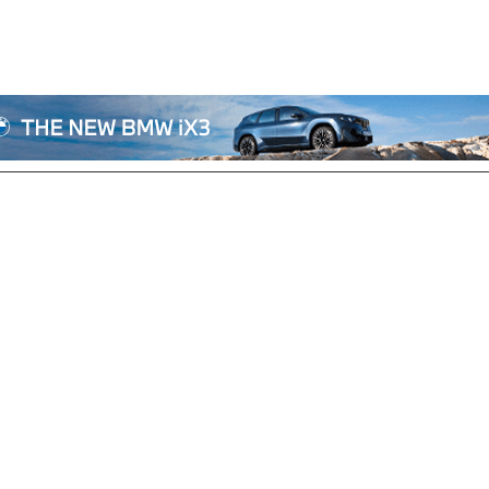
전체기사
기획/칼럼
자동차
산업/정책
모빌리티
포토/영상
상용차
리쿠르트