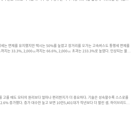
 1980년대 영국병을 치유한 인...
. 물품세율 외에 해외에서 조달하는 자동차 부품의 관세 감면을 없애버렸기 때문이다. 동시에 수입
 차이는 17배에 달했다. 그러니 수입차는 아무나 타는 차가 아니었고...
 비롯해 현대차 캐스퍼 일렉트릭(4,431대), BYD 돌핀(4,511대), ...