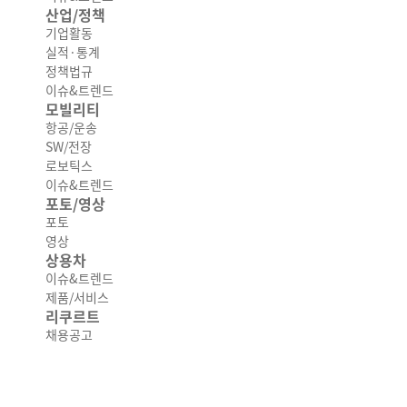
산업/정책
기업활동
실적·통계
정책법규
이슈&트렌드
모빌리티
항공/운송
SW/전장
로보틱스
이슈&트렌드
포토/영상
포토
영상
상용차
이슈&트렌드
제품/서비스
리쿠르트
채용공고