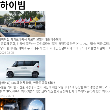
하이빔
[하이빔]자카르타에서 서로의 모빌리티를 마주보다
-종교와 문화, 산업이 공존하는 자카르타의 풍경 -경쟁자를 마주 본 GIIAS, 변화의 방향 드러내 -한국차도 현지 소비자와 더 오래 눈 맞춰야 인도네시아의 수도 자카르타는 '마주 본다'
당이 길 하나를 사이에 두고 마주 서 있다. 하나는 동남아시아 최대 규모의 이슬람 사원이고, 다른 하나는 100년이
널’이다. 종교가 다르다는 이유로 등을 돌리는 대신 서로를 바라보고 오갈 수 있는 길을 만든 것이다. 자카르타라는 도시를 설명하기에 이보다 상징적인 장
2026-08-05
[하이빔]BYD의 경차 라코, 한국도 공략 대상?
-일본 거쳐 한국 진출 가능성도 높아 지난해 재팬 모빌리티쇼에 등장한 BYD 경승용 BEV 라코(Racco)가 지난달 일본 시장에 본격 데뷔했다. 길이 3,395㎜, 너비 1,475㎜, 높이 1,800㎜ 톨보이 스타일의 경차로 정확히 일본 경차 크기에 부합하는 동시에 한국 경차 기준도 충분히
만족한다. 한국의 경차 기준이 일본보다 다소 크게 설정돼 있기 때문이다. BYD가 일본 경차 시장을 겨냥한 이유는 그만큼 시장 규모가 크기 때문이다. 일본 내 전국경자동차협회에 따르면 지난해 판매된 신차 453만대 가운데 경차는 168만,8000대에 이른다. 비중으로만 봐도
37%에 달할 만큼 높다. 글로벌 시장 관점에서 경차는 당연히 일본 소비자들의 평가를 받는 게 정석이다. 하지만 내연기관은 경쟁력이 없다. 일본 기업들의 기술력이 높아서다. 오죽하면 일본은 수입차의 무덤이라는 얘기까지 들릴 정도다. 연간 17
2026-08-03