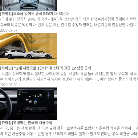
[하이빔]보조금 없어도 중국 BEV가 다 먹는다
-국내 수입 전기차 84%, 중국산 -테슬라도 생산은 중국 의존 한국수입차협회 통계에 따르면 올해 5월까지 국내에 판매된 수입차의 브랜드 원산지는 독일( 46.7%)과 미국(32%)이 가장 많다. 반면 중국의 비중은 4.8%로 적다. 하지만 파워트레인과 실제 생산된 원산지로 파고들면
중국의 비중은 막강하다. 먼저 같은 기간 연료별 수입차 판매는 내연기관의 연장선인 마일드 하이브리드(36.3%), 풀 하이브리드(6.4%), 플러그인 하이브리드(3.2%) 등이 모두 45.9% 정도로 절반 가량을 차지한다. 하지만 하이브리드 비중에 버금가는 BEV 또한 44.1%의 비중
이다. 결국 수입차 시장은 이미 HEV(PHEV 포함)와 BEV로 양분됐다는 의미다. 원산지 싸움은 여기서 벌어진다. HEV는 대부분 일본, 미국, 독일 등 브랜드 원산지와 일치한다. 물론 일부는 생산지가 다르지만 큰 영향을 미칠 정도는 아니다. 반면 BEV는 대부분 중국산이다. 관세청
2026-07-07
[하이빔] "2개 차종으로 1만대" 폴스타의 고급 EV 성공 공식
-트랜드 정확하게 읽고 절묘한 타이밍에 등장 -브랜드 경험 늘리며 탄탄한 입지 구축해 -향후 나올 라인업과의 구분 및 포지션은 과제 새로운 자동차 브랜드가 한국 시장에서 살아남기란 쉽지 않다
론 서비스망과 브랜드 인지도까지 동시에 증명해야 하기 때문이다. 이런 점에서 폴스타의 행보는 꽤 이례적이다. 국내 진출 약 5년 만에 누적 판매 1만대를 넘어섰다. 그것도 단 두 개의 차종만으로 이뤄낸 성과다. 2022년 출시한 
지금까지 1만184대를 기록했다. 더욱이 국내 전기차 시장이 캐즘이라는 거대한 파도를 만난
2026-06-30
[하이빔]역행하는 한국의 자율주행
-미국, 중국은 규제 완화...한국은 규제 강화 “로보택시를 포함한 자율주행 기술을 신뢰하느냐? 신뢰하지 않느냐?” 해당 질문에 대한 대답은 국가마다 다르다. 그리고 자동차 선진국이라 불리는 미국은 ‘신뢰’로 돌아서는 분위기가 역력하다. 미국 내 자동차 규제를 담당하는 NHTSA
가 최근 자율주행 이동 수단일 경우 브레이크 페달의 설치가 필요치 않다는 공식 의견을 나