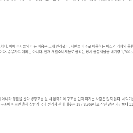
종을, 독일은 유럽 뿐 아니라 글로벌 자동차 시장의 주도권을 확실하게 장악하게 됐다. 보다 못한
. 인상되는 물품
코드는 263만 7,000원에서 304만2,000원(15.3%)으로 올랐지만 실제로는 더 비싸졌다
44만 원으로 121%가 올랐다. 이때 기준으로 국산 고급차(레코드)와 수입 고급차(벤츠)의 가격
 편리한지가 더 중요하다. 기술은 성숙할수록 스스로를
기차 시장은 테슬라 모델Y나 현대차 아이오닉5 등 '상징성'을 가진 전기차가 주
술을 가장 먼저 경험하려는 성향이 강했다. 하지만 올해는 분위기가 다르다. 기아 EV3(1만8,009대), EV4(7,645대), EV5(1만5,411대)를