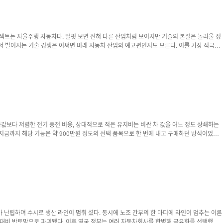
기술 경쟁은 어쩌면 미래 자동차 산업의 예고편인지도 모른다. 이를 가장 적극적
ht 시스템은 듀얼 120도 고정밀 카메라와 능동형 라이트를 기반으로 집 안 환경을 실시간으로
과 물걸레 작업을 조합하는 모습은 자동차...
정책도 달라진다. 미국 생산 차는 신규 구매가 막히고 중국 생산 차에만 452만2,0...
 노조가 난립하며 수시로 생산 라인이 멈춰 섰다. 동시에 노조 간부의 한 마디에 라인이 멈추는 이른
독일 대비 반토막으로 파괴됐다. 이후 영국 정부는 여러 자동차회사를 합병해 국유화를 선택했지