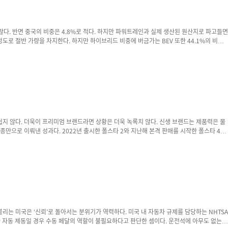
른다. 차종별로는 테슬라의 주력인 모델 3와 Y, BYD, 지커, 폴스타 등이 중국산이다. 폴스타의 경우 르노코리아 부산...
든 방식이다. 저렴한 가격을 앞세운 보급형 전기차도 아니고 공격적인 할인으로 판매를 늘린 것
2년 당시 국내 수입 전기차 시장은 지금보다 훨씬 단순했다. 사실상 테슬라 모델3가 시장을 주도...
 자동 제동일 경우 수동 페달의 역할이 불필요하다고 판단한 셈이다. 운전석에 아무도 없는데