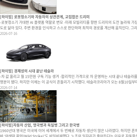
[하이빔] 로봇청소기와 자동차의 상관관계, 교집합은 드리미
-로봇청소기 거대한 AI 플랫폼 역할로 변모 -미래 모빌리티를 향한 드리미의 도전 놀라워 가장 현실적으로 우리 삶에 들어온 로보틱스는 로봇청소기다. 그리고 가장 거대한 로보틱스 프로젝트는 자율주행 자동차다. 얼핏 보면 전혀 다른 산업처럼 보이지만 기술의 본질은 놀라울 정
도로 닮아 있다. 주변 환경을 인식하고 스스로 판단하며 최적의 경로를 계산해 움직인다. 그리고 
으로 보여주는 기업이 드리미다. 최상위 로봇청소기 라인업인 X60 시리즈를 살펴보면 단순한 생
2026-07-16
인식한다. 장애물을 피해 이동하는 것은 물론 숨겨진 오염과 옅은 액체, 반려동물의 털까지 구
[하이빔] 경제성의 시대 끝난 테슬라
-차 값 올리고 월 15만원 구독 기능 생겨 -합리적인 가격으로 차 운영하는 시대 끝나 테슬라를 선택하는 이유는 크게 두 가지였다. 하나는 새로운 기술이고 다른 하나는 경제성이었다. 기름값보다 저렴한 전기 충전 비용, 상대적으로 적은 유지비는 비싼 차 값을 어느 정도 상쇄하는
명분이 됐다. 하지만 이제는 이 공식이 흔들리기 시작했다. 테슬라코리아가 오는 8월10일부터 감독형 완전자율주행(FSD)을 기존 일시불 판매에서 월 구독 방식으로 전환한다고 밝혔다. 지금까지 해당 기능은 약 900만원 정도의 선택 품목으로 한 번에 내고 구매하던 방식이었다.
이를 월 15만원씩 내고 기능을 활성화하는 구조다. 초기 구매 부담은 낮아졌지만 매달 빠져나가는 고정비가 새롭게 생긴 셈이다. 월 15만원은 결코 작은 금액이 아니다. 국산 준중형차나 보급형 전기차
2026-07-14
[하이빔]자동차 산업, 영국병과 독일병 그리고 한국병
1960년대 영국은 미국에 이어 세계에서 두 번째로 자동차 생산이 많은 나라였다. 하지만 흔히 말
바 ‘야생마 파업(Wild Strike)’도 비일비재했다. 노조의 일자리가 줄어든다는 이유로 