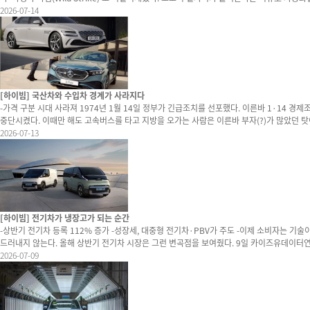
만 비가 와도 쉬어야 한다는 영국병 증상만 더욱 심해지는 결과를 낳았다. 영국병을 기회로 삼은 나라는 독일이다. 독일은 비슷한 시기 철저한 품질 경영과 안정된 노사 관계를 기반으로 영국 자동차산업 규모를 단숨에 추월했다. 노사가 공동 결정체를 조직해 무분별한 파업 대신 장
2026-07-14
기적 성장과 고용 안정을 선택하며 영국과 다른 길을 걸었다. 그 결과 영국은 자국 브랜드의 멸
[하이빔] 국산차와 수입차 경계가 사라지다
-가격 구분 시대 사라져 1974년 1월 14일 정부가 긴급조치를 선포했다. 이른바 1·14 경제조치다. 이때 부자들의 이동 비용은 크게 인상됐다. 서민들이 주로 이용하는 버스와 기차의 통행세는 면제를 유지했지만 택시는 50%를 높였고 장거리를 오가는 고속버스도 통행세 면제를
중단시켰다. 이때만 해도 고속버스를 타고 지방을 오가는 사람은 이른바 부자(?)가 많았던 탓이다. 승용차도 예외는 아니다. 현재 개별소비세율로 불리는 당시 물품세율을 배기량 1,700㏄까지는 33.3%, 2,000㏄까지는 66.6%, 2,000㏄ 초과는 233.3%로 높였다
세율을 적용할 때 공장도가격 기준으로 당시 시보레는 176만 원에서 189만 원(7.6%), 레
2026-07-13
승용차도 관세와 물품세율을 높였는데 3,000㏄급 벤츠의 경우 2,055만7,000원에서 4,5
[하이빔] 전기차가 냉장고가 되는 순간
-상반기 전기차 등록 112% 증가 -성장세, 대중형 전기차·PBV가 주도 -이제 소비자는 기술이 아니라 생활을 산다 냉장고를 살 때 압축기의 구조를 먼저 따지는 사람은 많지 않다. 세탁기를 고를 때도 모터의 원리보다 얼마나
드러내지 않는다. 올해 상반기 전기차 시장은 그런 변곡점을 보여줬다. 9일 카이즈유데이터연구소에 따르면 올해 상반기 국내 전기차 판매 대수는 19만8,969대로 작년 같은 기간보다 112.6% 증가했다. 증가 대수만 높고 보면 10만5,401대가 작년보다 더 팔린 셈. 하이브리드마
저 판매량이 빠지며 신차 등록 증가 폭이 1만1,322대에 그쳤단걸 감안하면 시장 성장을 전기차가 이끌었다 봐도 과언이 아니다. 그 중에서도 눈길을 끄는건 성장의 주인공이다. 불과 몇 년 전만 해도 전
2026-07-09
도했다. 소비자 역시 새로운 기