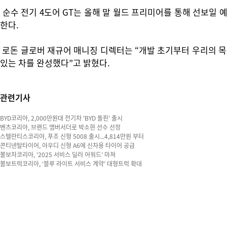
순수 전기 4도어 GT는 올해 말 월드 프리미어를 통해 선보일 예
한다.
로돈 글로버 재규어 매니징 디렉터는 “개발 초기부터 우리의 목
있는 차를 완성했다”고 밝혔다.
관련기사
BYD코리아, 2,000만원대 전기차 'BYD 돌핀' 출시
벤츠코리아, 브랜드 앰버서더로 박소현 선수 선정
스텔란티스코리아, 푸조 신형 5008 출시...4,814만원 부터
콘티넨탈타이어, 아우디 신형 A6에 신차용 타이어 공급
볼보차코리아, ‘2025 서비스 딜러 어워드’ 마쳐
볼보트럭코리아, ‘블루 라이트 서비스 계약’ 대형트럭 확대