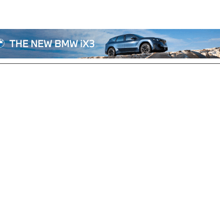
전체기사
기획/칼럼
자동차
산업/정책
모빌리티
포토/영상
상용차
리쿠르트