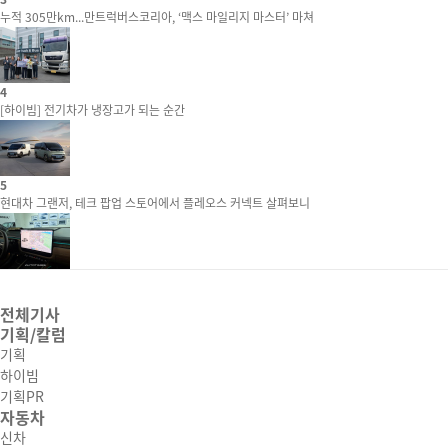
누적 305만km...만트럭버스코리아, ‘맥스 마일리지 마스터’ 마쳐
4
[하이빔] 전기차가 냉장고가 되는 순간
5
현대차 그랜저, 테크 팝업 스토어에서 플레오스 커넥트 살펴보니
전체기사
기획/칼럼
기획
하이빔
기획PR
자동차
신차