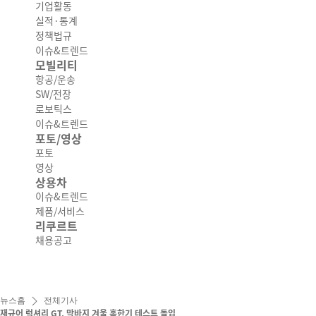
기업활동
실적·통계
정책법규
이슈&트렌드
모빌리티
항공/운송
SW/전장
로보틱스
이슈&트렌드
포토/영상
포토
영상
상용차
이슈&트렌드
제품/서비스
리쿠르트
채용공고
뉴스홈
전체기사
재규어 럭셔리 GT, 막바지 겨울 혹한기 테스트 돌입