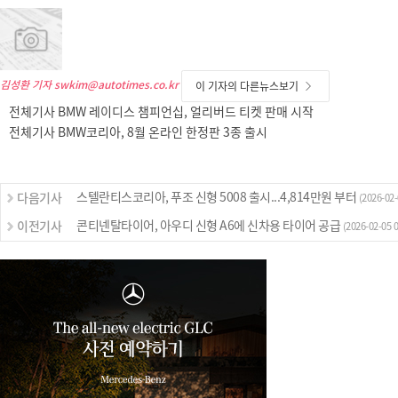
김성환 기자
swkim@autotimes.co.kr
이 기자의 다른뉴스보기
전체기사 BMW 레이디스 챔피언십, 얼리버드 티켓 판매 시작
전체기사 BMW코리아, 8월 온라인 한정판 3종 출시
스텔란티스코리아, 푸조 신형 5008 출시...4,814만원 부터
다음기사
(2026-02-
콘티넨탈타이어, 아우디 신형 A6에 신차용 타이어 공급
이전기사
(2026-02-05 0