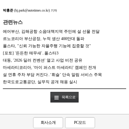
박홍준
(hj.park@autotimes.co.kr)
기자
관련뉴스
에어부산, 김해공항 소음대책지역 주민에 설 선물 전달
르노코리아 부산공장, 누적 생산 400만대 돌파
폴스타, "신뢰 가능한 자율주행 기능에 집중할 것"
[포토] '든든한 매무새'..폴스타3
대동, '2026 딜러 컨벤션' 열고 사업 비전 공유
마세라티코리아, '마이 퍼스트 마세라티' 캠페인 전개
설 연휴 주차 부담 커진다..‘휘슬’ 단속 알림 서비스 주목
한국도로교통공단, 실무직 공개 채용 실시
목록으로
회사소개
PC모드