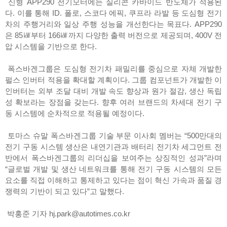
신형 APP290 전기모터에는 실리콘 카바이드 반도체가 적용된
다. 이를 통해 ID. 폴로, 스코다 에픽, 쿠프라 라발 등 도심형 전기
차의 주행거리와 일상 주행 성능을 개선한다는 목표다. APP290
은 85㎾부터 166㎾까지 다양한 출력 버전으로 제공되며, 400V 전
압 시스템을 기반으로 한다.
폭스바겐그룹은 도심형 전기차 패밀리를 중심으로 자체 개발한
펄스 인버터 적용을 확대할 계획이다. 그룹 컴포넌트가 개발한 이
인버터는 외부 조달 대비 개발 속도 향상과 원가 절감, 생산 독립
성 확보라는 장점을 갖는다. 향후 여러 브랜드의 차세대 전기 구
동 시스템에 순차적으로 적용될 예정이다.
토마스 슈말 폭스바겐그룹 기술 부문 이사회 멤버는 “500만대의
전기 구동 시스템 생산은 내연기관과 배터리 전기차 세그먼트 전
반에서 폭스바겐그룹의 리더십을 보여주는 상징적인 성과”라며
“글로벌 개발 및 생산 네트워크를 통해 전기 구동 시스템의 모든
요소를 직접 이해하고 통제하고 있다는 점이 혁신 가속과 품질 경
쟁력의 기반이 되고 있다”고 말했다.
박홍준 기자 hj.park@autotimes.co.kr