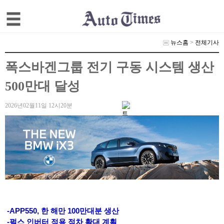
뉴스홈
>
전체기사
폭스바겐그룹 전기 구동 시스템 생산
500만대 달성
2026년02월11일 12시20분
-APP550, 한 해만 100만대분 생산
-펄스 인버터 적용 점차 확대 계획