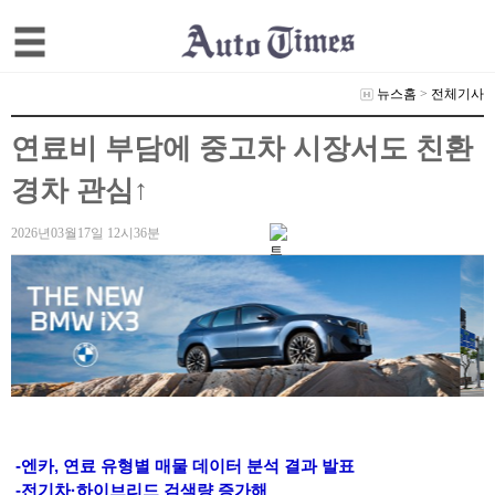
뉴스홈
>
전체기사
연료비 부담에 중고차 시장서도 친환
경차 관심↑
2026년03월17일 12시36분
-엔카, 연료 유형별 매물 데이터 분석 결과 발표
-전기차·하이브리드 검색량 증가해