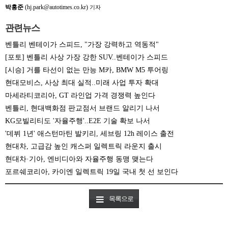
박홍준
(hj.park@autotimes.co.kr)
기자
관련뉴스
벤틀리 벤테이가 스피드, "가장 강력하고 역동적"
[포토] 벤틀리 사상 가장 강한 SUV..벤테이가 스피드
[시승] 거를 타선이 없는 만능 M카, BMW M5 투어링
현대모비스, 사상 최대 실적..미래 사업 투자 확대
마세라티코리아, GT 라인업 가격 경쟁력 높인다
벤틀리, 현대백화점 판교점서 브랜드 알리기 나서
KG모빌리티도 '자율주행'..E2E 기술 확보 나서
'데뷔 1년' 애스턴마틴 발키리, 세브링 12h 레이스 출전
현대차, 고급감 높인 캐스퍼 일렉트릭 라운지 출시
현대차·기아, 엔비디아와 자율주행 동맹 맺는다
포르쉐코리아, 카이엔 일렉트릭 19일 국내 첫 선 보인다
목록으로