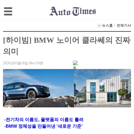
뉴스홈
>
전체기사
[하이빔] BMW 노이어 클라쎄의 진짜
의미
2026년03월18일 08시50분
-전기차의 이름도, 플랫폼의 이름도 틀려
-BMW 정체성을 만들어낸 ‘새로운 기준’