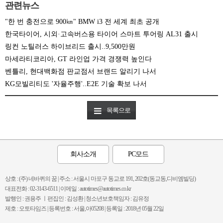
관련뉴스
"한 번 충전으로 900㎞" BMW i3 전 세계 최초 공개
한국타이어, 시외·고속버스용 타이어 스마트 투어링 AL31 출시
링컨 노틸러스 하이브리드 출시..9,500만원
마세라티코리아, GT 라인업 가격 경쟁력 높인다
벤틀리, 현대백화점 판교점서 브랜드 알리기 나서
KG모빌리티도 '자율주행'..E2E 기술 확보 나서
목록으로
회사소개
PC모드
상호 : (주) 네바퀴의 꿈 | 주소 : 서울시 마포구 동교로 191, 202호(동교동,디비엠빌딩)
대표전화 : 02-3143-6511 | 이메일 : autotimes@autotimes.co.kr
발행인 : 권용주 ㅣ편집인 : 김성환 | 청소년보호책임자 : 김유정
제호 : 오토타임즈 | 등록번호 : 서울,아05208 | 등록일 : 2018년 05월 22일