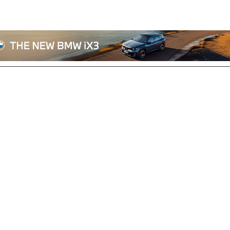
전체기사
기획/칼럼
자동차
산업/정책
모빌리티
포토/영상
상용차
리쿠르트