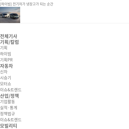
[하이빔] 전기차가 냉장고가 되는 순간
전체기사
기획/칼럼
기획
하이빔
기획PR
자동차
신차
시승기
모터쇼
이슈&트렌드
산업/정책
기업활동
실적·통계
정책법규
이슈&트렌드
모빌리티