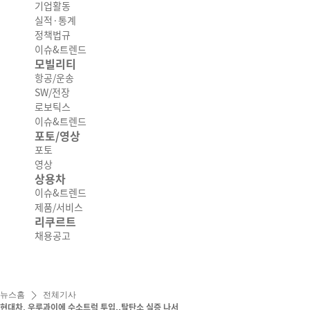
기업활동
실적·통계
정책법규
이슈&트렌드
모빌리티
항공/운송
SW/전장
로보틱스
이슈&트렌드
포토/영상
포토
영상
상용차
이슈&트렌드
제품/서비스
리쿠르트
채용공고
뉴스홈
전체기사
현대차, 우루과이에 수소트럭 투입..탈탄소 실증 나서