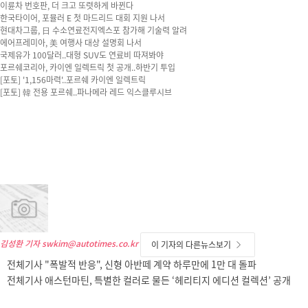
이륜차 번호판, 더 크고 또렷하게 바뀐다
한국타이어, 포뮬러 E 첫 마드리드 대회 지원 나서
현대차그룹, 日 수소연료전지엑스포 참가해 기술력 알려
에어프레미아, 美 여행사 대상 설명회 나서
국제유가 100달러..대형 SUV도 연료비 따져봐야
포르쉐코리아, 카이엔 일렉트릭 첫 공개..하반기 투입
[포토] '1,156마력'..포르쉐 카이엔 일렉트릭
[포토] 韓 전용 포르쉐..파나메라 레드 익스클루시브
김성환 기자
swkim@autotimes.co.kr
이 기자의 다른뉴스보기
전체기사 "폭발적 반응", 신형 아반떼 계약 하루만에 1만 대 돌파
전체기사 애스턴마틴, 특별한 컬러로 물든 ‘헤리티지 에디션 컬렉션’ 공개