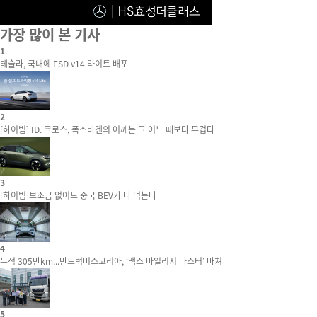
가장 많이 본 기사
1
테슬라, 국내에 FSD v14 라이트 배포
2
[하이빔] ID. 크로스, 폭스바겐의 어깨는 그 어느 때보다 무겁다
3
[하이빔]보조금 없어도 중국 BEV가 다 먹는다
4
누적 305만km...만트럭버스코리아, ‘맥스 마일리지 마스터’ 마쳐
5