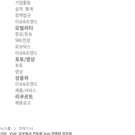
기업활동
실적·통계
정책법규
이슈&트렌드
모빌리티
항공/운송
SW/전장
로보틱스
이슈&트렌드
포토/영상
포토
영상
상용차
이슈&트렌드
제품/서비스
리쿠르트
채용공고
뉴스홈
전체기사
기아, 'EV9' 글로벌서 전동화 SUV 경쟁력 엄지척