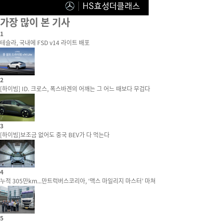
가장 많이 본 기사
1
테슬라, 국내에 FSD v14 라이트 배포
2
[하이빔] ID. 크로스, 폭스바겐의 어깨는 그 어느 때보다 무겁다
3
[하이빔]보조금 없어도 중국 BEV가 다 먹는다
4
누적 305만km...만트럭버스코리아, ‘맥스 마일리지 마스터’ 마쳐
5