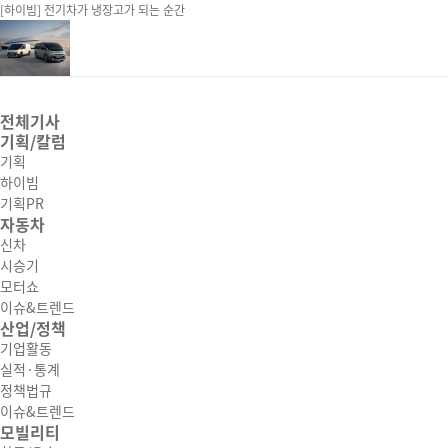
[하이빔] 전기차가 냉장고가 되는 순간
전체기사
기획/칼럼
기획
하이빔
기획PR
자동차
신차
시승기
모터쇼
이슈&트렌드
산업/정책
기업활동
실적·통계
정책법규
이슈&트렌드
모빌리티