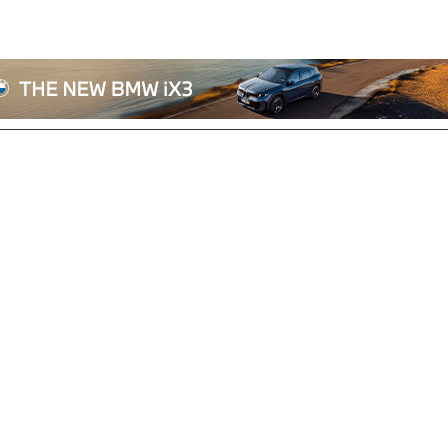
전체기사
기획/칼럼
자동차
산업/정책
모빌리티
포토/영상
상용차
리쿠르트