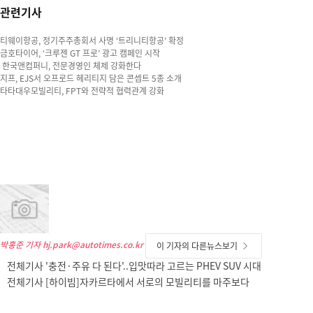
관련기사
티웨이항공, 정기주주총회서 사명 ‘트리니티항공’ 확정
금호타이어, ‘크루젠 GT 프로’ 광고 캠페인 시작
한국앤컴퍼니, 전문경영인 체제 강화한다
지프, EJS서 오프로드 헤리티지 담은 콘셉트 5종 소개
타타대우모빌리티, FPT와 전략적 협력관계 강화
박홍준 기자
hj.park@autotimes.co.kr
이 기자의 다른뉴스보기
전체기사 '충전·주유 다 된다'..입맛따라 고르는 PHEV SUV 시대
전체기사 [하이빔]자카르타에서 서로의 모빌리티를 마주보다