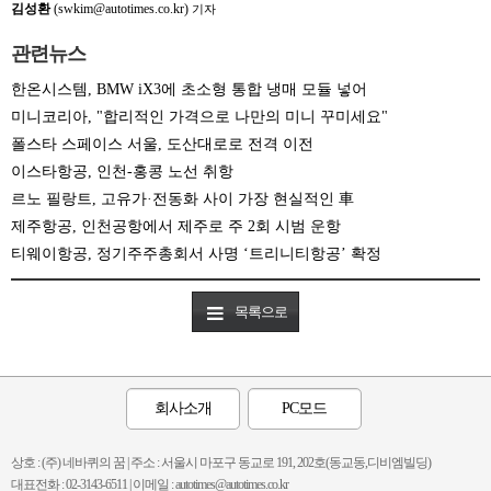
김성환
(swkim@autotimes.co.kr)
기자
관련뉴스
한온시스템, BMW iX3에 초소형 통합 냉매 모듈 넣어
미니코리아, "합리적인 가격으로 나만의 미니 꾸미세요"
폴스타 스페이스 서울, 도산대로로 전격 이전
이스타항공, 인천-홍콩 노선 취항
르노 필랑트, 고유가·전동화 사이 가장 현실적인 車
제주항공, 인천공항에서 제주로 주 2회 시범 운항
티웨이항공, 정기주주총회서 사명 ‘트리니티항공’ 확정
목록으로
회사소개
PC모드
상호 : (주) 네바퀴의 꿈 | 주소 : 서울시 마포구 동교로 191, 202호(동교동,디비엠빌딩)
대표전화 : 02-3143-6511 | 이메일 : autotimes@autotimes.co.kr