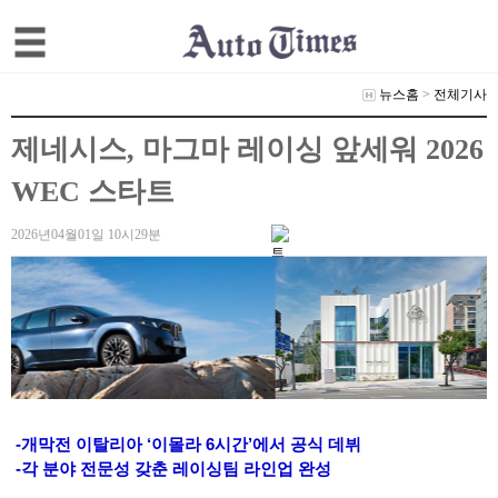
뉴스홈
>
전체기사
제네시스, 마그마 레이싱 앞세워 2026
WEC 스타트
2026년04월01일 10시29분
-개막전 이탈리아 ‘이몰라 6시간’에서 공식 데뷔
-각 분야 전문성 갖춘 레이싱팀 라인업 완성