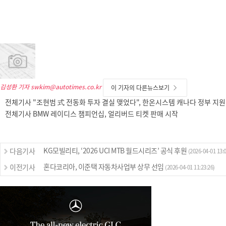
김성환 기자
swkim@autotimes.co.kr
이 기자의 다른뉴스보기
전체기사 "조현범 式 전동화 투자 결실 맺었다", 한온시스템 캐나다 정부 지원
전체기사 BMW 레이디스 챔피언십, 얼리버드 티켓 판매 시작
KG모빌리티, ‘2026 UCI MTB 월드시리즈’ 공식 후원
다음기사
(2026-04-01 13:0
혼다코리아, 이준택 자동차사업부 상무 선임
이전기사
(2026-04-01 11:23:26)