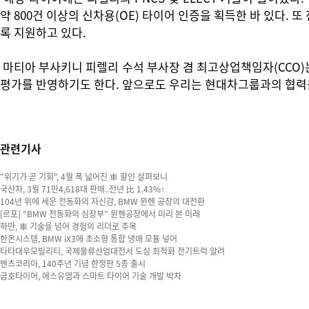
약 800건 이상의 신차용(OE) 타이어 인증을 획득한 바 있다.
록 지원하고 있다.
마티아 부사키니 피렐리 수석 부사장 겸 최고상업책임자(CCO)
평가를 반영하기도 한다. 앞으로도 우리는 현대차그룹과의 협력을
관련기사
"위기가 곧 기회", 4월 폭 넓어진 車 할인 살펴보니
국산차, 3월 71만4,618대 판매..전년 比 1.43%↑
104년 위에 세운 전동화의 자신감, BMW 뮌헨 공장의 대전환
[르포] “BMW 전동화의 심장부” 뮌헨공장에서 미리 본 미래
하만, 車 기술을 넘어 경험의 리더로 주목
한온시스템, BMW iX3에 초소형 통합 냉매 모듈 넣어
타타대우모빌리티, 국제물류산업대전서 도심 최적화 전기트럭 알려
벤츠코리아, 140주년 기념 한정판 5종 출시
금호타이어, 에스유엠과 스마트 타이어 기술 개발 박차