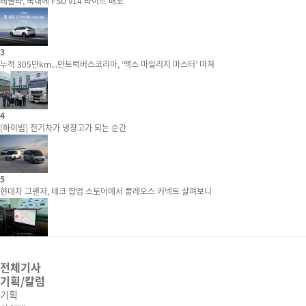
테슬라, 국내에 FSD v14 라이트 배포
3
누적 305만km...만트럭버스코리아, ‘맥스 마일리지 마스터’ 마쳐
4
[하이빔] 전기차가 냉장고가 되는 순간
5
현대차 그랜저, 테크 팝업 스토어에서 플레오스 커넥트 살펴보니
전체기사
기획/칼럼
기획