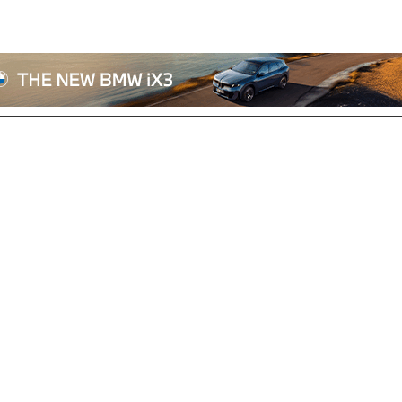
전체기사
기획/칼럼
자동차
산업/정책
모빌리티
포토/영상
상용차
리쿠르트