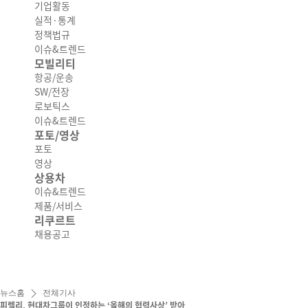
기업활동
실적·통계
정책법규
이슈&트렌드
모빌리티
항공/운송
SW/전장
로보틱스
이슈&트렌드
포토/영상
포토
영상
상용차
이슈&트렌드
제품/서비스
리쿠르트
채용공고
뉴스홈
전체기사
피렐리, 현대차그룹이 인정하는 ‘올해의 협력사상’ 받아