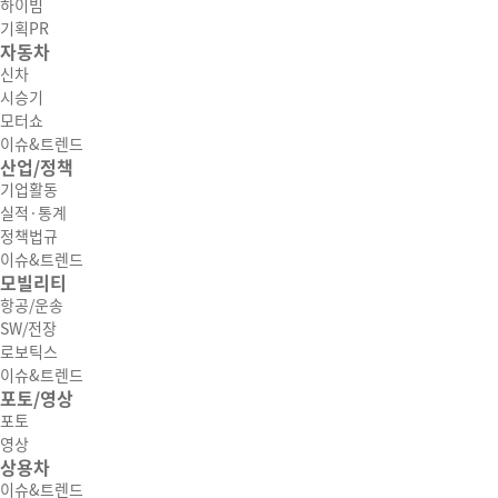
하이빔
기획PR
자동차
신차
시승기
모터쇼
이슈&트렌드
산업/정책
기업활동
실적·통계
정책법규
이슈&트렌드
모빌리티
항공/운송
SW/전장
로보틱스
이슈&트렌드
포토/영상
포토
영상
상용차
이슈&트렌드