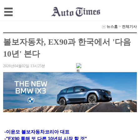
뉴스홈
>
전체기사
볼보자동차, EX90과 한국에서 '다음
10년' 본다
2026년04월02일 13시25분
-이윤모 볼보자동차코리아 대표
-"EX90 통해 또 다른 10년의 시작 할 것"