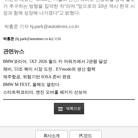
가 추구하는 방향을 집약한 차”라며 “앞으로의 10년 역시 한국 시
장과 함께 성장해 나가겠다”고 밝혔다.
박홍준 기자 hj.park@autotimes.co.kr
박홍준
(hj.park@autotimes.co.kr)
기자
관련뉴스
BMW코리아, 'iX3' 2026 월드 카 어워즈에서 2관왕 달성
채비, 53조 북미 시장 도전...EVmode와 생산 협력
제주항공, 위험기반 IOSA 준비 완료
BMW M FEST, 올해도 열린다
스타트럭코리아, 엔진 오버홀 패키지 선보여
목록으로
회사소개
PC모드