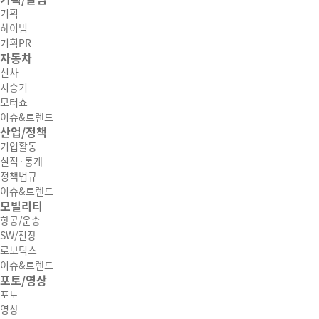
기획
하이빔
기획PR
자동차
신차
시승기
모터쇼
이슈&트렌드
산업/정책
기업활동
실적·통계
정책법규
이슈&트렌드
모빌리티
항공/운송
SW/전장
로보틱스
이슈&트렌드
포토/영상
포토
영상