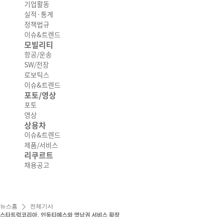
기업활동
실적·통계
정책법규
이슈&트렌드
모빌리티
항공/운송
SW/전장
로보틱스
이슈&트렌드
포토/영상
포토
영상
상용차
이슈&트렌드
제품/서비스
리쿠르트
채용공고
뉴스홈
전체기사
스타트럭코리아, 인동티에스와 영남권 서비스 확장