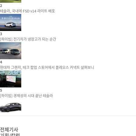
2
테슬라, 국내에 FSD v14 라이트 배포
3
[하이빔] 전기차가 냉장고가 되는 순간
4
현대차 그랜저, 테크 팝업 스토어에서 플레오스 커넥트 살펴보니
5
[하이빔] 경제성의 시대 끝난 테슬라
전체기사
기획/칼럼