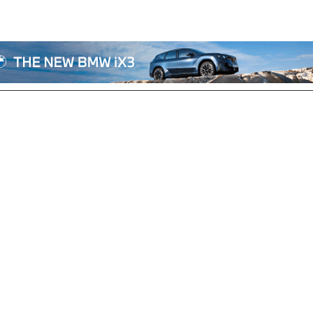
전체기사
기획/칼럼
자동차
산업/정책
모빌리티
포토/영상
상용차
리쿠르트