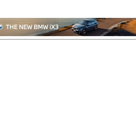
전체기사
기획/칼럼
자동차
산업/정책
모빌리티
포토/영상
상용차
리쿠르트