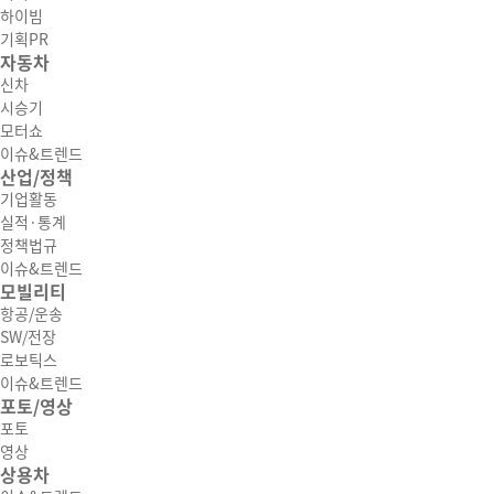
하이빔
기획PR
자동차
신차
시승기
모터쇼
이슈&트렌드
산업/정책
기업활동
실적·통계
정책법규
이슈&트렌드
모빌리티
항공/운송
SW/전장
로보틱스
이슈&트렌드
포토/영상
포토
영상
상용차