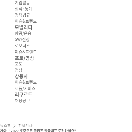
기업활동
실적·통계
정책법규
이슈&트렌드
모빌리티
항공/운송
SW/전장
로보틱스
이슈&트렌드
포토/영상
포토
영상
상용차
이슈&트렌드
제품/서비스
리쿠르트
채용공고
뉴스홈
전체기사
기아, "2027 호주오픈 볼키즈 한국대표 도전하세요"