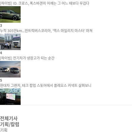
[하이빔] ID. 크로스, 폭스바겐의 어깨는 그 어느 때보다 무겁다
3
누적 305만km...만트럭버스코리아, ‘맥스 마일리지 마스터’ 마쳐
4
[하이빔] 전기차가 냉장고가 되는 순간
5
현대차 그랜저, 테크 팝업 스토어에서 플레오스 커넥트 살펴보니
전체기사
기획/칼럼
기획