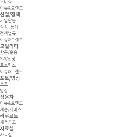
모터쇼
이슈&트렌드
산업/정책
기업활동
실적·통계
정책법규
이슈&트렌드
모빌리티
항공/운송
SW/전장
로보틱스
이슈&트렌드
포토/영상
포토
영상
상용차
이슈&트렌드
제품/서비스
리쿠르트
채용공고
자료실
자료실