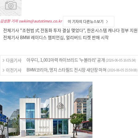
김성환 기자
swkim@autotimes.co.kr
이 기자의 다른뉴스보기
전체기사 "조현범 式 전동화 투자 결실 맺었다", 한온시스템 캐나다 정부 지원
전체기사 BMW 레이디스 챔피언십, 얼리버드 티켓 판매 시작
아우디, 1,001마력 하이브리드 '누볼라리' 공개
다음기사
(2026-06-05 16:05:34)
BMW코리아, 명지 스타필드 전시장 새단장 마쳐
이전기사
(2026-06-05 15:59:08)