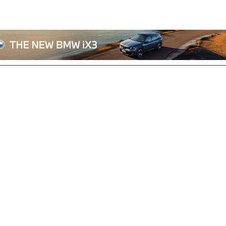
전체기사
기획/칼럼
자동차
산업/정책
모빌리티
포토/영상
상용차
리쿠르트