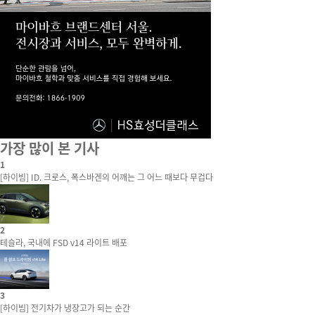
가장 많이 본 기사
1
[하이빔] ID. 크로스, 폭스바겐의 어깨는 그 어느 때보다 무겁다
2
테슬라, 국내에 FSD v14 라이트 배포
3
[하이빔] 전기차가 냉장고가 되는 순간