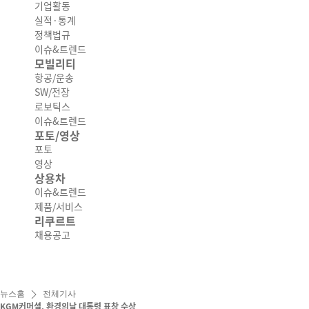
기업활동
실적·통계
정책법규
이슈&트렌드
모빌리티
항공/운송
SW/전장
로보틱스
이슈&트렌드
포토/영상
포토
영상
상용차
이슈&트렌드
제품/서비스
리쿠르트
채용공고
뉴스홈
전체기사
KGM커머셜, 환경의날 대통령 표창 수상