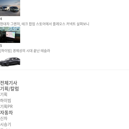
4
현대차 그랜저, 테크 팝업 스토어에서 플레오스 커넥트 살펴보니
5
[하이빔] 경제성의 시대 끝난 테슬라
전체기사
기획/칼럼
기획
하이빔
기획PR
자동차
신차
시승기