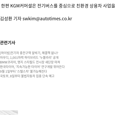
한편 KGM커머셜은 전기버스를 중심으로 친환경 상용차 사업을
김성환 기자 swkim@autotimes.co.kr
관련기사
[하이빔]전기차 충전구역 알박기, 해결책 없나?
아우디, 1,001마력 하이브리드 '누볼라리' 공개
BMW코리아, 명지 스타필드 전시장 새단장 마쳐
한국타이어, '지속가능한 타이어' 연구개발 뛰어든다
9월 1일부터 '스텔스차' 불가능해진다
국토부, 8일부터 불법자동차 집중 단속 예고