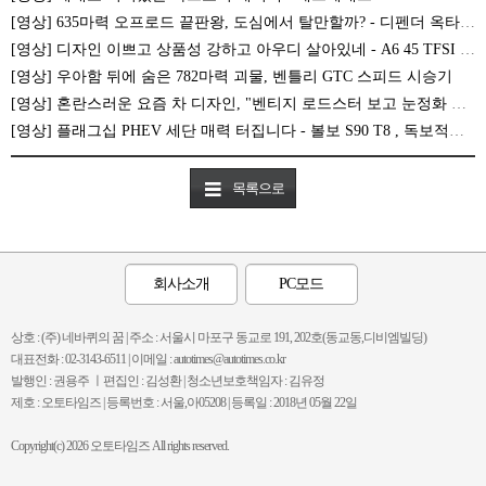
[영상] 635마력 오프로드 끝판왕, 도심에서 탈만할까? - 디펜더 옥타 시승기
[영상] 디자인 이쁘고 상품성 강하고 아우디 살아있네 - A6 45 TFSI 콰트로
[영상] 우아함 뒤에 숨은 782마력 괴물, 벤틀리 GTC 스피드 시승기
[영상] 혼란스러운 요즘 차 디자인, "벤티지 로드스터 보고 눈정화 하세요!"
[영상] 플래그십 PHEV 세단 매력 터집니다 - 볼보 S90 T8 , 독보적인 선택지!
목록으로
회사소개
PC모드
상호 : (주) 네바퀴의 꿈 | 주소 : 서울시 마포구 동교로 191, 202호(동교동,디비엠빌딩)
대표전화 : 02-3143-6511 | 이메일 : autotimes@autotimes.co.kr
발행인 : 권용주 ㅣ편집인 : 김성환 | 청소년보호책임자 : 김유정
제호 : 오토타임즈 | 등록번호 : 서울,아05208 | 등록일 : 2018년 05월 22일
Copyright(c) 2026 오토타임즈 All rights reserved.