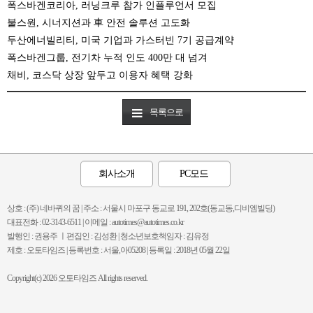
폭스바겐코리아, 러닝크루 참가 인플루언서 모집
불스원, 시너지션과 車 안전 솔루션 고도화
두산에너빌리티, 미국 기업과 가스터빈 7기 공급계약
폭스바겐그룹, 전기차 누적 인도 400만 대 넘겨
채비, 코스닥 상장 앞두고 이용자 혜택 강화
목록으로
회사소개
PC모드
상호 : (주) 네바퀴의 꿈 | 주소 : 서울시 마포구 동교로 191, 202호(동교동,디비엠빌딩)
대표전화 : 02-3143-6511 | 이메일 : autotimes@autotimes.co.kr
발행인 : 권용주 ㅣ편집인 : 김성환 | 청소년보호책임자 : 김유정
제호 : 오토타임즈 | 등록번호 : 서울,아05208 | 등록일 : 2018년 05월 22일
Copyright(c) 2026 오토타임즈 All rights reserved.