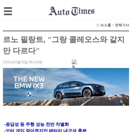
뉴스홈
>
전체기사
르노 필랑트, "그랑 콜레오스와 같지
만 다르다"
2026년03월10일 08시30분
-응답성 등 주행 성능 전반 차별화
-모터 개입 잦아졌지만 배터리 내구성 충분