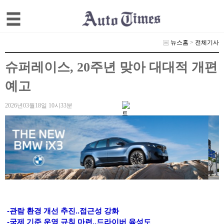
뉴스홈
>
전체기사
슈퍼레이스, 20주년 맞아 대대적 개편
예고
2026년03월18일 10시33분
-관람 환경 개선 추진..접근성 강화
-국제 기준 운영 규칙 마련..드라이버 육성도