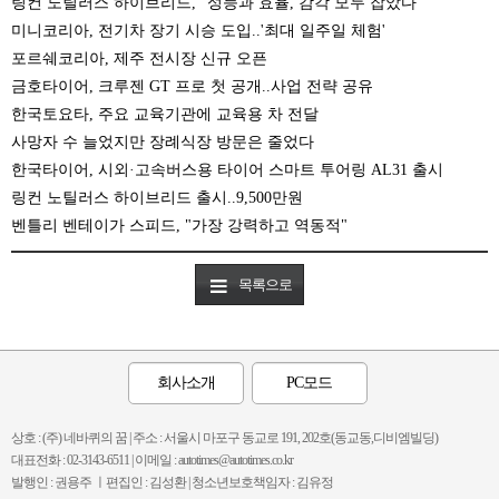
링컨 노틸러스 하이브리드, "성능과 효율, 감각 모두 잡았다"
미니코리아, 전기차 장기 시승 도입..'최대 일주일 체험'
포르쉐코리아, 제주 전시장 신규 오픈
금호타이어, 크루젠 GT 프로 첫 공개..사업 전략 공유
한국토요타, 주요 교육기관에 교육용 차 전달
사망자 수 늘었지만 장례식장 방문은 줄었다
한국타이어, 시외·고속버스용 타이어 스마트 투어링 AL31 출시
링컨 노틸러스 하이브리드 출시..9,500만원
벤틀리 벤테이가 스피드, "가장 강력하고 역동적"
목록으로
회사소개
PC모드
상호 : (주) 네바퀴의 꿈 | 주소 : 서울시 마포구 동교로 191, 202호(동교동,디비엠빌딩)
대표전화 : 02-3143-6511 | 이메일 : autotimes@autotimes.co.kr
발행인 : 권용주 ㅣ편집인 : 김성환 | 청소년보호책임자 : 김유정