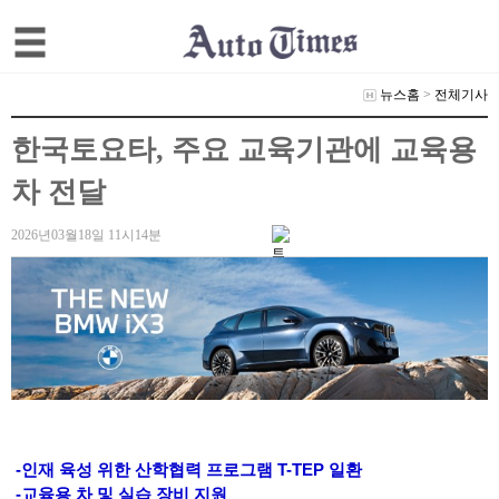
뉴스홈
>
전체기사
한국토요타, 주요 교육기관에 교육용
차 전달
2026년03월18일 11시14분
-인재 육성 위한 산학협력 프로그램 T-TEP 일환
-교육용 차 및 실습 장비 지원