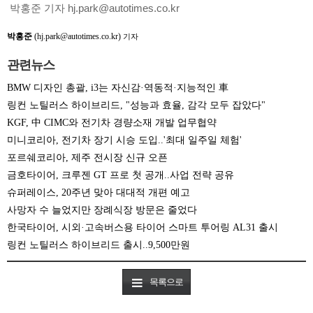
박홍준 기자 hj.park@autotimes.co.kr
박홍준
(hj.park@autotimes.co.kr)
기자
관련뉴스
BMW 디자인 총괄, i3는 자신감·역동적·지능적인 車
링컨 노틸러스 하이브리드, "성능과 효율, 감각 모두 잡았다"
KGF, 中 CIMC와 전기차 경량소재 개발 업무협약
미니코리아, 전기차 장기 시승 도입..'최대 일주일 체험'
포르쉐코리아, 제주 전시장 신규 오픈
금호타이어, 크루젠 GT 프로 첫 공개..사업 전략 공유
슈퍼레이스, 20주년 맞아 대대적 개편 예고
사망자 수 늘었지만 장례식장 방문은 줄었다
한국타이어, 시외·고속버스용 타이어 스마트 투어링 AL31 출시
링컨 노틸러스 하이브리드 출시..9,500만원
목록으로