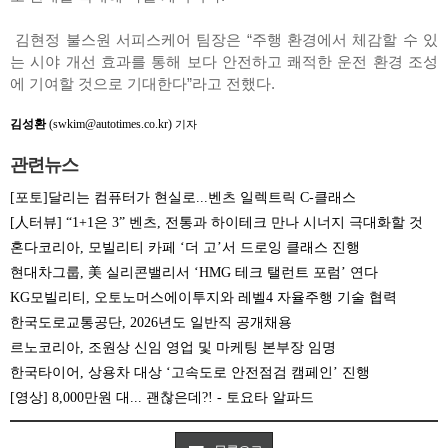
김현정 불스원 서피스케어 팀장은 “주행 환경에서 체감할 수 있
는 시야 개선 효과를 통해 보다 안전하고 쾌적한 운전 환경 조성
에 기여할 것으로 기대한다”라고 전했다.
김성환
(swkim@autotimes.co.kr)
기자
관련뉴스
[포토]달리는 컴퓨터가 현실로...벤츠 일렉트릭 C-클래스
[人터뷰] “1+1은 3” 벤츠, 전통과 하이테크 만나 시너지 극대화할 것
혼다코리아, 모빌리티 카페 ‘더 고’서 드로잉 클래스 진행
현대차그룹, 美 실리콘밸리서 ‘HMG 테크 탤런트 포럼’ 연다
KG모빌리티, 오토노머스에이투지와 레벨4 자율주행 기술 협력
한국도로교통공단, 2026년도 일반직 공개채용
르노코리아, 조원상 신임 영업 및 마케팅 본부장 임명
한국타이어, 상용차 대상 ‘고속도로 안전점검 캠페인’ 진행
[영상] 8,000만원 대... 괜찮은데?! - 토요타 알파드