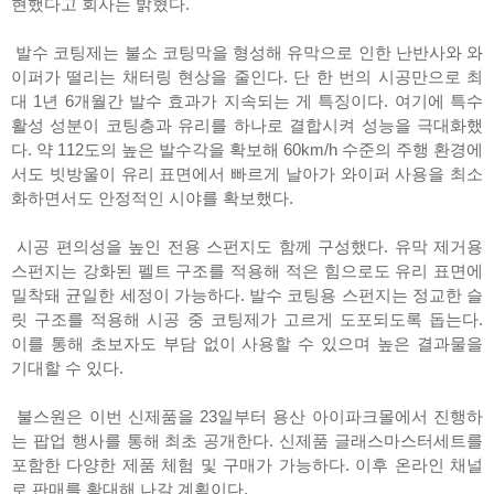
현했다고 회사는 밝혔다.
발수 코팅제는 불소 코팅막을 형성해 유막으로 인한 난반사와 와
이퍼가 떨리는 채터링 현상을 줄인다. 단 한 번의 시공만으로 최
대 1년 6개월간 발수 효과가 지속되는 게 특징이다. 여기에 특수
활성 성분이 코팅층과 유리를 하나로 결합시켜 성능을 극대화했
다. 약 112도의 높은 발수각을 확보해 60km/h 수준의 주행 환경에
서도 빗방울이 유리 표면에서 빠르게 날아가 와이퍼 사용을 최소
화하면서도 안정적인 시야를 확보했다.
시공 편의성을 높인 전용 스펀지도 함께 구성했다. 유막 제거용
스펀지는 강화된 펠트 구조를 적용해 적은 힘으로도 유리 표면에
밀착돼 균일한 세정이 가능하다. 발수 코팅용 스펀지는 정교한 슬
릿 구조를 적용해 시공 중 코팅제가 고르게 도포되도록 돕는다.
이를 통해 초보자도 부담 없이 사용할 수 있으며 높은 결과물을
기대할 수 있다.
불스원은 이번 신제품을 23일부터 용산 아이파크몰에서 진행하
는 팝업 행사를 통해 최초 공개한다. 신제품 글래스마스터세트를
포함한 다양한 제품 체험 및 구매가 가능하다. 이후 온라인 채널
로 판매를 확대해 나갈 계획이다.