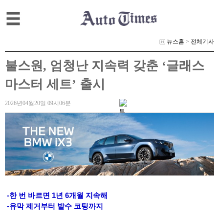
뉴스홈
>
전체기사
불스원, 엄청난 지속력 갖춘 ‘글래스
마스터 세트’ 출시
2026년04월20일 09시06분
-한 번 바르면 1년 6개월 지속해
-유막 제거부터 발수 코팅까지