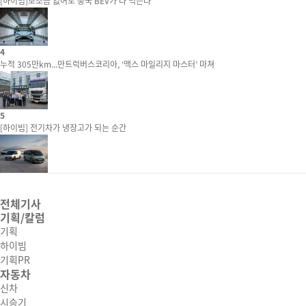
[하이빔]보조금 없어도 중국 BEV가 다 먹는다
4
누적 305만km...만트럭버스코리아, ‘맥스 마일리지 마스터’ 마쳐
5
[하이빔] 전기차가 냉장고가 되는 순간
전체기사
기획/칼럼
기획
하이빔
기획PR
자동차
신차
시승기