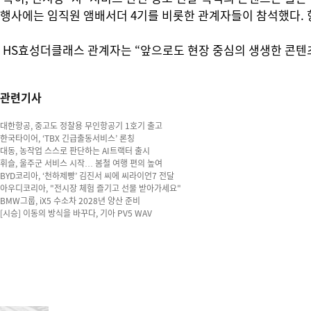
행사에는 임직원 앰배서더 4기를 비롯한 관계자들이 참석했다. 향
HS효성더클래스 관계자는 “앞으로도 현장 중심의 생생한 콘텐
관련기사
대한항공, 중고도 정찰용 무인항공기 1호기 출고
한국타이어, ‘TBX 긴급출동서비스’ 론칭
대동, 농작업 스스로 판단하는 AI트랙터 출시
휘슬, 울주군 서비스 시작… 봄철 여행 편의 높여
BYD코리아, ‘천하제빵’ 김진서 씨에 씨라이언7 전달
아우디코리아, "전시장 체험 즐기고 선물 받아가세요"
BMW그룹, iX5 수소차 2028년 양산 준비
[시승] 이동의 방식을 바꾸다, 기아 PV5 WAV