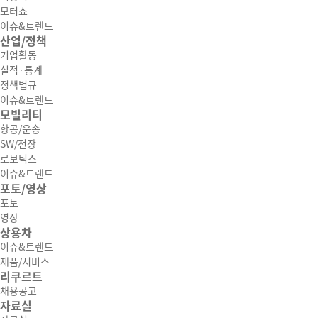
모터쇼
이슈&트렌드
산업/정책
기업활동
실적·통계
정책법규
이슈&트렌드
모빌리티
항공/운송
SW/전장
로보틱스
이슈&트렌드
포토/영상
포토
영상
상용차
이슈&트렌드
제품/서비스
리쿠르트
채용공고
자료실