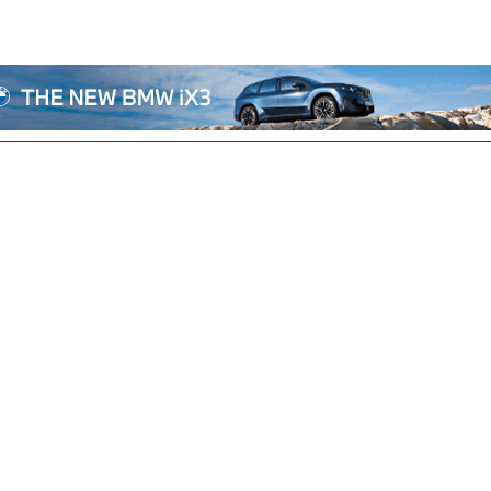
전체기사
기획/칼럼
자동차
산업/정책
모빌리티
포토/영상
상용차
리쿠르트