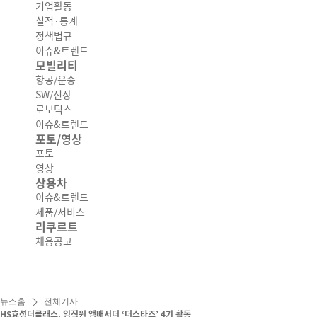
기업활동
실적·통계
정책법규
이슈&트렌드
모빌리티
항공/운송
SW/전장
로보틱스
이슈&트렌드
포토/영상
포토
영상
상용차
이슈&트렌드
제품/서비스
리쿠르트
채용공고
뉴스홈
전체기사
HS효성더클래스, 임직원 앰배서더 ‘더스타즈’ 4기 활동