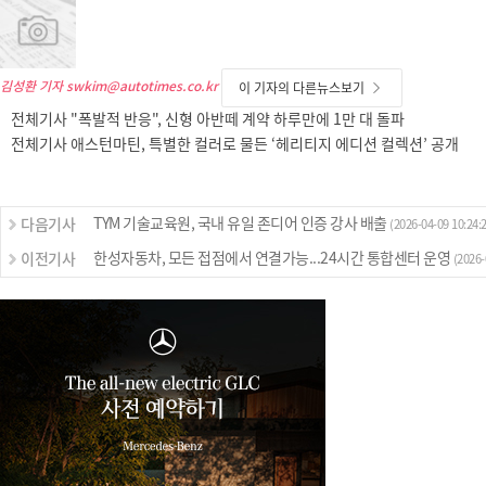
김성환 기자
swkim@autotimes.co.kr
이 기자의 다른뉴스보기
전체기사 "폭발적 반응", 신형 아반떼 계약 하루만에 1만 대 돌파
전체기사 애스턴마틴, 특별한 컬러로 물든 ‘헤리티지 에디션 컬렉션’ 공개
TYM 기술교육원, 국내 유일 존디어 인증 강사 배출
다음기사
(2026-04-09 10:24:
한성자동차, 모든 접점에서 연결가능...24시간 통합센터 운영
이전기사
(2026-