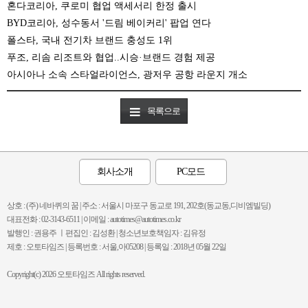
혼다코리아, 쿠로미 협업 액세서리 한정 출시
BYD코리아, 성수동서 '드림 베이커리' 팝업 연다
폴스타, 국내 전기차 브랜드 충성도 1위
푸조, 리솜 리조트와 협업..시승·브랜드 경험 제공
아시아나 소속 스타얼라이언스, 광저우 공항 라운지 개소
목록으로
회사소개
PC모드
상호 : (주) 네바퀴의 꿈 | 주소 : 서울시 마포구 동교로 191, 202호(동교동,디비엠빌딩)
대표전화 : 02-3143-6511 | 이메일 : autotimes@autotimes.co.kr
발행인 : 권용주 ㅣ편집인 : 김성환 | 청소년보호책임자 : 김유정
제호 : 오토타임즈 | 등록번호 : 서울,아05208 | 등록일 : 2018년 05월 22일
Copyright(c) 2026 오토타임즈 All rights reserved.