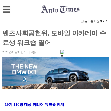
뉴스홈
>
전체기사
벤츠사회공헌위, 모바일 아카데미 수
료생 워크숍 열어
2026년04월30일 16시06분
-19기 110명 대상 커리어 워크숍 전개