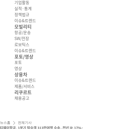
기업활동
실적·통계
정책법규
이슈&트렌드
모빌리티
항공/운송
SW/전장
로보틱스
이슈&트렌드
포토/영상
포토
영상
상용차
이슈&트렌드
제품/서비스
리쿠르트
채용공고
뉴스홈
전체기사
티웨이항공, 1분기 탑승객 313만여명 수송..전년 比 17%↑