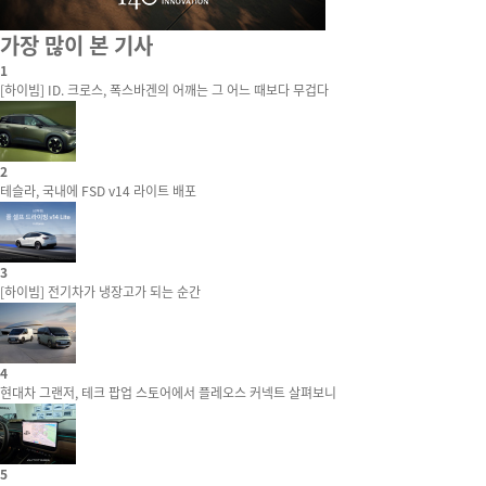
가장 많이 본 기사
1
[하이빔] ID. 크로스, 폭스바겐의 어깨는 그 어느 때보다 무겁다
2
테슬라, 국내에 FSD v14 라이트 배포
3
[하이빔] 전기차가 냉장고가 되는 순간
4
현대차 그랜저, 테크 팝업 스토어에서 플레오스 커넥트 살펴보니
5