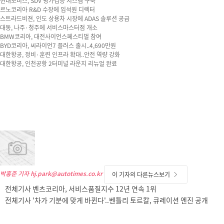
현대모비스, SDV 평가검증 시스템 구축
르노코리아 R&D 수장에 임석원 디렉터
스트라드비젼, 인도 상용차 시장에 ADAS 솔루션 공급
대동, 나주·청주에 서비스마스터점 개소
BMW코리아, 대전사이언스페스티벌 참여
BYD코리아, 씨라이언7 플러스 출시..4,690만원
대한항공, 정비·훈련 인프라 확대..안전 역량 강화
대한항공, 인천공항 2터미널 라운지 리뉴얼 완료
박홍준 기자
hj.park@autotimes.co.kr
이 기자의 다른뉴스보기
전체기사 벤츠코리아, 서비스품질지수 12년 연속 1위
전체기사 '차가 기분에 맞게 바뀐다'..벤틀리 토르칼, 큐레이션 엔진 공개