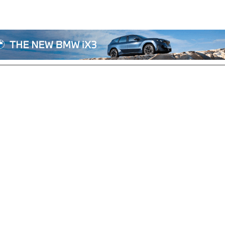
전체기사
기획/칼럼
자동차
산업/정책
모빌리티
포토/영상
상용차
리쿠르트