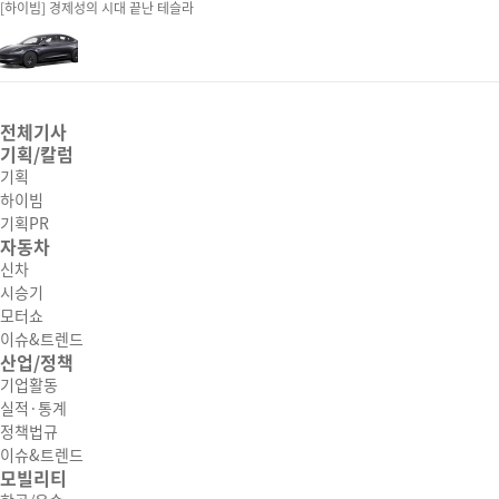
[하이빔] 경제성의 시대 끝난 테슬라
전체기사
기획/칼럼
기획
하이빔
기획PR
자동차
신차
시승기
모터쇼
이슈&트렌드
산업/정책
기업활동
실적·통계
정책법규
이슈&트렌드
모빌리티